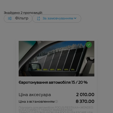
Знайдено
2
пропозицій:
Фільтр
Євротонування автомобіля 15 / 20 %
Ціна аксесуара
2 010.00
8 370.00
Ціна з встановленням
Підходить для автомобіля :
FOCUS;
FIESTA;
KA+;
MONDEO;
KUGA;
CONNECT;
TRANSIT;
RANGER;
EDGE;
TRANSIT CUSTOM;
FUSION USA;
FOCUS USA;
ESCAPE USA;