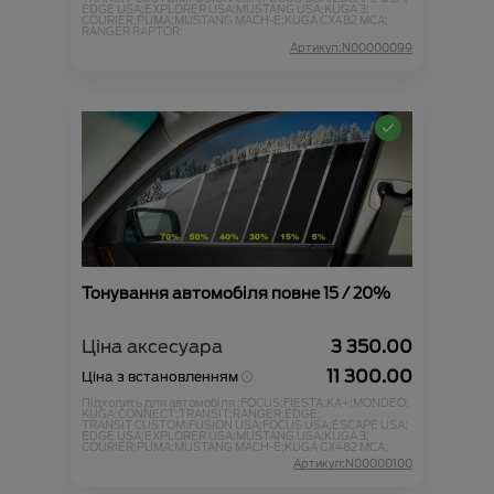
EDGE USA;
EXPLORER USA;
MUSTANG USA;
KUGA 3;
COURIER;
PUMA;
MUSTANG MACH-E;
KUGA CX482 MCA;
RANGER RAPTOR;
Артикул:N00000099
Тонування автомобіля повне 15 / 20%
Ціна аксесуара
3 350.00
11 300.00
Ціна з встановленням
Підходить для автомобіля :
FOCUS;
FIESTA;
KA+;
MONDEO;
KUGA;
CONNECT;
TRANSIT;
RANGER;
EDGE;
TRANSIT CUSTOM;
FUSION USA;
FOCUS USA;
ESCAPE USA;
EDGE USA;
EXPLORER USA;
MUSTANG USA;
KUGA 3;
COURIER;
PUMA;
MUSTANG MACH-E;
KUGA CX482 MCA;
Артикул:N00000100