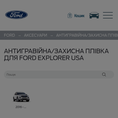
Toggle navigation
Toggle
Кошик
0
→
→
FORD
АКСЕСУАРИ
АНТИГРАВІЙНА/ЗАХИСНА ПЛІ
АНТИГРАВІЙНА/ЗАХИСНА ПЛІВКА
ДЛЯ FORD EXPLORER USA
2016 - ...