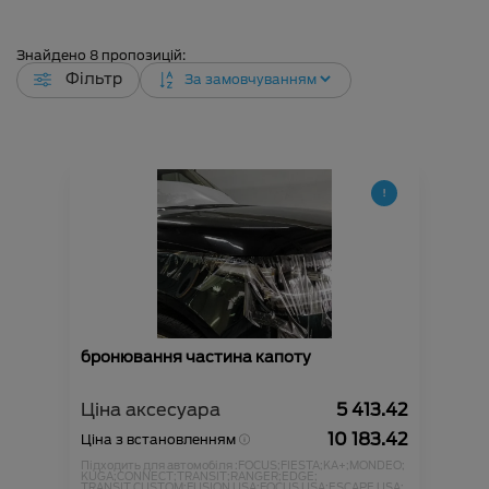
Знайдено
8
пропозицій:
Фільтр
бронювання частина капоту
Ціна аксесуара
5 413.42
10 183.42
Ціна з встановленням
Підходить для автомобіля :
FOCUS;
FIESTA;
KA+;
MONDEO;
KUGA;
CONNECT;
TRANSIT;
RANGER;
EDGE;
TRANSIT CUSTOM;
FUSION USA;
FOCUS USA;
ESCAPE USA;