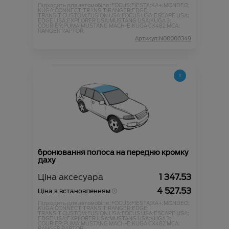
Підходить для автомобіля :
FOCUS;
FIESTA;
KA+;
MONDEO;
KUGA;
CONNECT;
TRANSIT;
RANGER;
EDGE;
TRANSIT CUSTOM;
FUSION USA;
FOCUS USA;
ESCAPE USA;
EDGE USA;
EXPLORER USA;
MUSTANG USA;
KUGA 3;
COURIER;
PUMA;
MUSTANG MACH-E;
KUGA CX482 MCA;
RANGER RAPTOR;
Артикул:N00000349
бронювання полоса на передню кромку
даху
Ціна аксесуара
1 347.53
4 527.53
Ціна з встановленням
Підходить для автомобіля :
FOCUS;
FIESTA;
KA+;
MONDEO;
KUGA;
CONNECT;
TRANSIT;
RANGER;
EDGE;
TRANSIT CUSTOM;
FUSION USA;
FOCUS USA;
ESCAPE USA;
EDGE USA;
EXPLORER USA;
MUSTANG USA;
KUGA 3;
COURIER;
PUMA;
MUSTANG MACH-E;
KUGA CX482 MCA;
RANGER RAPTOR;