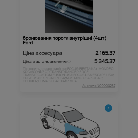
бронювання пороги внутрішні (4шт)
Ford
Ціна аксесуара
2 165.37
5 345.37
Ціна з встановленням
Підходить для автомобіля :
FOCUS;
FIESTA;
KA+;
MONDEO;
KUGA;
CONNECT;
TRANSIT;
RANGER;
EDGE;
TRANSIT CUSTOM;
FUSION USA;
FOCUS USA;
ESCAPE USA;
EDGE USA;
EXPLORER USA;
MUSTANG USA;
KUGA 3;
COURIER;
PUMA;
KUGA CX482 MCA;
Артикул:N00000237