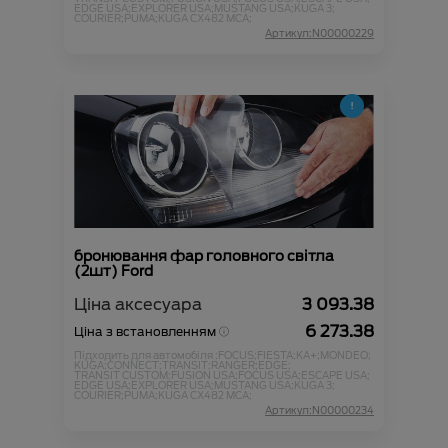
EDGE USA;
EXPLORER USA;
MUSTANG USA;
KUGA 3;
COURIER;
PUMA;
KUGA CX482 MCA;
Артикул:N00000229
бронювання фар головного світла
(2шт) Ford
Ціна аксесуара
3 093.38
6 273.38
Ціна з встановленням
Підходить для автомобіля :
FOCUS;
FIESTA;
KA+;
MONDEO;
KUGA;
CONNECT;
TRANSIT;
RANGER;
EDGE;
TRANSIT CUSTOM;
FUSION USA;
FOCUS USA;
ESCAPE USA;
EDGE USA;
EXPLORER USA;
MUSTANG USA;
KUGA 3;
COURIER;
PUMA;
KUGA CX482 MCA;
Артикул:N00000234