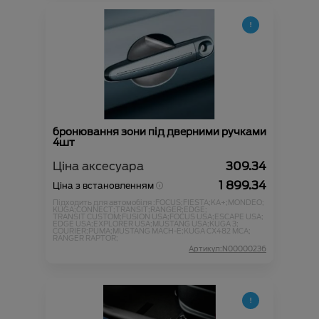
бронювання зони під дверними ручками
4шт
Ціна аксесуара
309.34
1 899.34
Ціна з встановленням
Підходить для автомобіля :
FOCUS;
FIESTA;
KA+;
MONDEO;
KUGA;
CONNECT;
TRANSIT;
RANGER;
EDGE;
TRANSIT CUSTOM;
FUSION USA;
FOCUS USA;
ESCAPE USA;
EDGE USA;
EXPLORER USA;
MUSTANG USA;
KUGA 3;
COURIER;
PUMA;
MUSTANG MACH-E;
KUGA CX482 MCA;
RANGER RAPTOR;
Артикул:N00000236