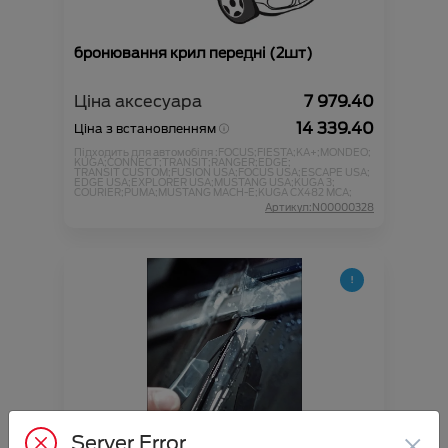
бронювання крил передні (2шт)
Ціна аксесуара
7 979.40
14 339.40
Ціна з встановленням
Підходить для автомобіля :
FOCUS;
FIESTA;
KA+;
MONDEO;
KUGA;
CONNECT;
TRANSIT;
RANGER;
EDGE;
TRANSIT CUSTOM;
FUSION USA;
FOCUS USA;
ESCAPE USA;
EDGE USA;
EXPLORER USA;
MUSTANG USA;
KUGA 3;
COURIER;
PUMA;
MUSTANG MACH-E;
KUGA CX482 MCA;
Артикул:N00000328
бронювання кромки дверей 4 шт
×
Server Error