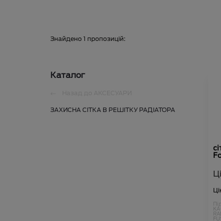
Знайдено
1
пропозицій:
Каталог
Назад до
АКСЕСУАРИ
ЗАХИСНА СІТКА В РЕШІТКУ РАДІАТОРА
сі
Fo
Ц
Ці
Пі
KA
RA
FU