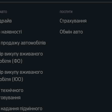
АВТО
ПОСЛУГИ
драйв
Страхування
 наявності
Обмін авто
 продажу автомобілів
ір викупу вживаного
обіля (ФО)
ір викупу вживаного
обіля (ЮО)
 технічного
говування
 надання підмінного