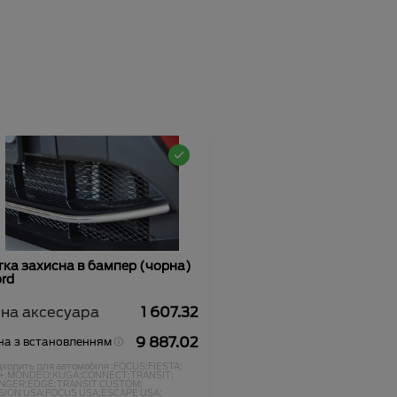
тка захисна в бампер (чорна)
rd
іна аксесуара
1 607.32
9 887.02
на з встановленням
дходить для автомобіля :
FOCUS;
FIESTA;
+;
MONDEO;
KUGA;
CONNECT;
TRANSIT;
NGER;
EDGE;
TRANSIT CUSTOM;
SION USA;
FOCUS USA;
ESCAPE USA;