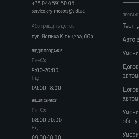
+38 044 591 50 05
service.cry-motors@vidi.ua
ПРОДАЖ 
Тест–
Або приїздіть до нас:
вул. Велика Кільцева, 60а
Авто в
ВІДДІЛ ПРОДАЖІВ
Умови
Пн–Сб:
Догов
9:00-20:00
автом
Нд:
09:00-18:00
Догов
автом
ВІДДІЛ CЕРВІСУ
Пн–Сб:
Умови
08:00-20:00
обслу
Нд:
Умови
09:00-18:00