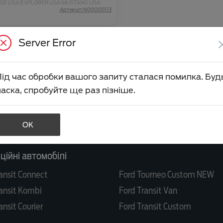
GE USA;
EXPLORER USA;
MUSTANG USA;
GA 3;
COURIER;
PUMA;
MUSTANG MACH-E;
Артикул:N00000113
GA CX482 MCA;
Server Error
Під час обробки вашого запиту сталася помилка. Буд
аска, спробуйте ще раз пізніше.
обілі
anger
Ford Ranger Raptor
OK
uga
Ford Puma Gen-E
ійні автомобілі
ansit Connect
Ford Tourneo Custom NEW
ansit Kombi
Ford Transit Van
ansit Courier
Ford Transit Custom