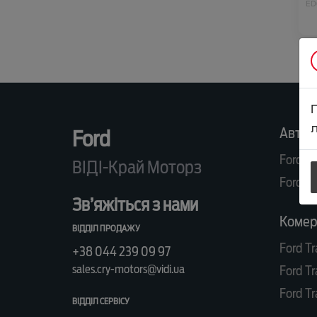
ED
KU
KU
л
Автом
Ford
Ford R
ВІДІ-Край Моторз
Ford K
Зв’яжіться з нами
Комерц
ВІДДІЛ ПРОДАЖУ
Ford Tr
+38 044 239 09 97
sales.cry-motors@vidi.ua
Ford Tr
Ford Tr
ВІДДІЛ СЕРВІСУ