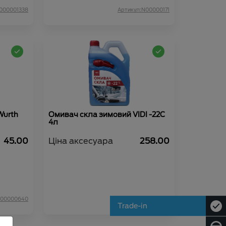
:000001338
Артикул:N00000171
Wurth
Омивач скла зимовий VIDI -22С
4л
45.00
Ціна аксесуара
258.00
N00000640
Артикул:N00000646
Trade-in