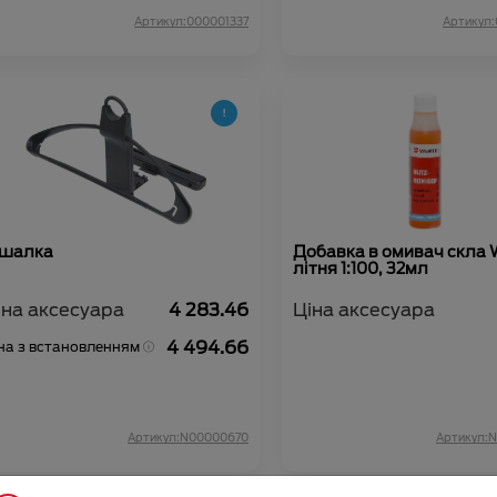
Артикул:000001337
Артикул
ішалка
Добавка в омивач скла 
літня 1:100, 32мл
іна аксесуара
4 283.46
Ціна аксесуара
4 494.66
на з встановленням
Артикул:N00000670
Артикул: