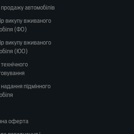
 продажу автомобілів
ір викупу вживаного
обіля (ФО)
ір викупу вживаного
обіля (ЮО)
 технічного
говування
 надання підмінного
обіля
чна оферта