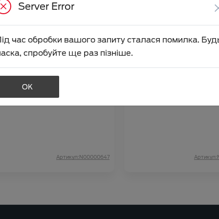
Server Error
Під час обробки вашого запиту сталася помилка. Буд
аска, спробуйте ще раз пізніше.
ивач скла літній SHELL 4л
Омивач скла літній VIDI 
(папайя-лічі)
OK
іна аксесуара
277.00
Ціна аксесуара
Артикул:N00000647
Артикул: