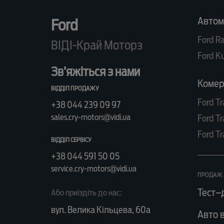
Автом
Ford
Ford R
ВІДІ-Край Моторз
Ford K
Зв’яжіться з нами
Комерц
ВІДДІЛ ПРОДАЖУ
Ford Tr
+38 044 239 09 97
sales.cry-motors@vidi.ua
Ford Tr
Ford Tr
ВІДДІЛ СЕРВІСУ
+38 044 591 50 05
service.cry-motors@vidi.ua
ПРОДАЖ 
Тест–
Або приїздіть до нас:
вул. Велика Кільцева, 60а
Авто в