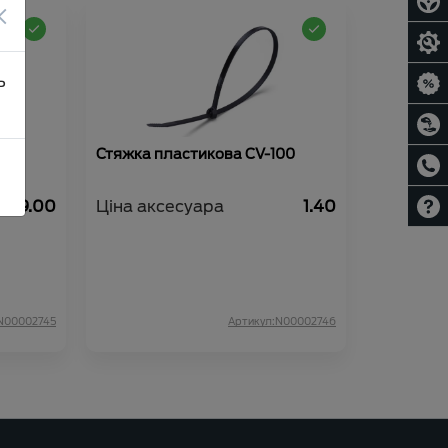
×
ь
4л
Стяжка пластикова CV-100
149.00
Ціна аксесуара
1.40
N00002745
Артикул:N00002746