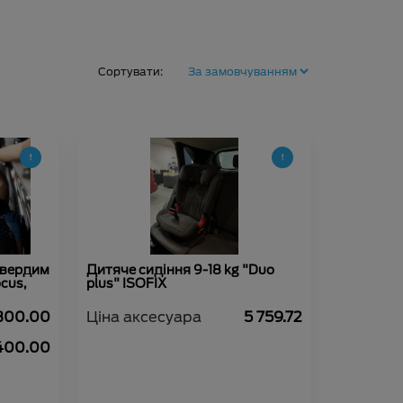
Сортувати:
твердим
Дитяче сидіння 9-18 kg "Duo
ocus,
plus" ISOFIX
300.00
Ціна аксесуара
5 759.72
400.00