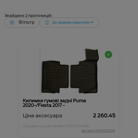
Знайдено
2
пропозицій:
Фільтр
Килимки гумові задні Puma
2020-/Fiesta 2017 -
Ціна аксесуара
2 260.45
Підходить для автомобіля :
FIESTA;
PUMA;
Артикул:N00000209