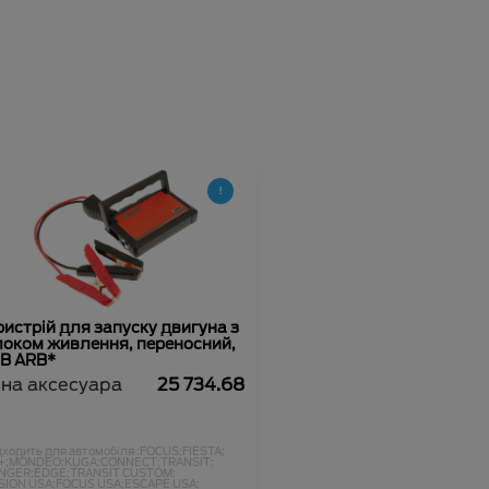
истрій для запуску двигуна з
локом живлення, переносний,
 В ARB*
іна аксесуара
25 734.68
дходить для автомобіля :
FOCUS;
FIESTA;
+;
MONDEO;
KUGA;
CONNECT;
TRANSIT;
NGER;
EDGE;
TRANSIT CUSTOM;
SION USA;
FOCUS USA;
ESCAPE USA;