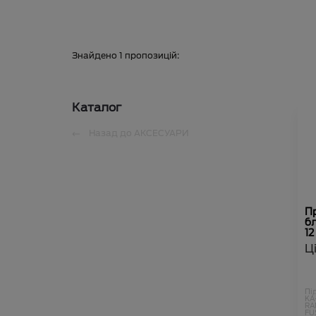
Знайдено
1
пропозицій:
Каталог
Назад до
АКСЕСУАРИ
Пр
б
12
Ц
Пі
KA
RA
FU