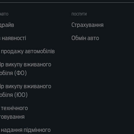
АВТО
ПОСЛУГИ
драйв
Страхування
 наявності
Обмін авто
 продажу автомобілів
ір викупу вживаного
обіля (ФО)
ір викупу вживаного
обіля (ЮО)
 технічного
говування
 надання підмінного