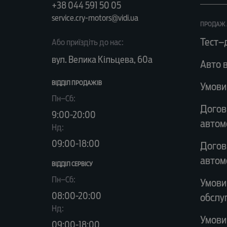
+38 044 591 50 05
service.cry-motors@vidi.ua
ПРОДАЖ 
Тест–
Або приїздіть до нас:
вул. Велика Кільцева, 60а
Авто в
ВІДДІЛ ПРОДАЖІВ
Умови
Пн–Сб:
Догов
9:00-20:00
автом
Нд:
09:00-18:00
Догов
автом
ВІДДІЛ CЕРВІСУ
Пн–Сб:
Умови
08:00-20:00
обслу
Нд:
Умови
09:00-18:00