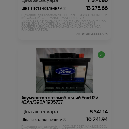
Ціна аксесуара
11 374.86
13 275.66
Ціна з встановленням
Підходить для автомобіля :
FOCUS;
FIESTA;
KA+;
MONDEO;
KUGA;
CONNECT;
TRANSIT;
RANGER;
EDGE;
TRANSIT CUSTOM;
FUSION USA;
FOCUS USA;
ESCAPE USA;
EDGE USA;
EXPLORER USA;
MUSTANG USA;
KUGA 3;
COURIER;
PUMA;
MUSTANG MACH-E;
KUGA CX482 MCA;
RANGER RAPTOR;
Артикул:N00000978
Акумулятор автомобільний Ford 12V
43Ah/390A 1935737
Ціна аксесуара
8 341.14
10 241.94
Ціна з встановленням
Підходить для автомобіля :
FOCUS;
FIESTA;
KA+;
MONDEO;