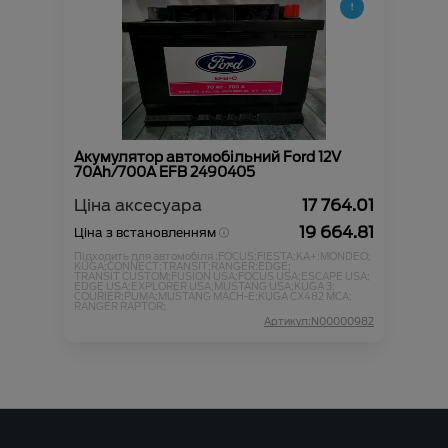
Акумулятор автомобільний Ford 12V
70Ah/700A EFB 2490405
Ціна аксесуара
17 764.01
19 664.81
Ціна з встановленням
Підходить для автомобіля :
FOCUS;
FIESTA;
KA+;
MONDEO;
KUGA;
CONNECT;
TRANSIT;
RANGER;
EDGE;
TRANSIT CUSTOM;
FUSION USA;
FOCUS USA;
ESCAPE USA;
EDGE USA;
EXPLORER USA;
MUSTANG USA;
KUGA 3;
COURIER;
PUMA;
MUSTANG MACH-E;
KUGA CX482 MCA;
RANGER RAPTOR;
Артикул:N00000982