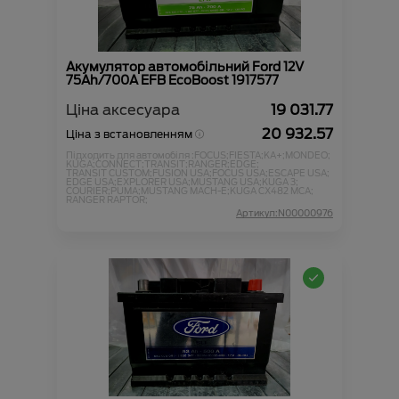
Акумулятор автомобільний Ford 12V
75Ah/700A EFB EcoBoost 1917577
Ціна аксесуара
19 031.77
20 932.57
Ціна з встановленням
Підходить для автомобіля :
FOCUS;
FIESTA;
KA+;
MONDEO;
KUGA;
CONNECT;
TRANSIT;
RANGER;
EDGE;
TRANSIT CUSTOM;
FUSION USA;
FOCUS USA;
ESCAPE USA;
EDGE USA;
EXPLORER USA;
MUSTANG USA;
KUGA 3;
COURIER;
PUMA;
MUSTANG MACH-E;
KUGA CX482 MCA;
RANGER RAPTOR;
Артикул:N00000976