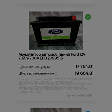
Акумулятор автомобільний Ford 12V
70Ah/700A EFB 2099515
Ціна аксесуара
17 764.01
19 664.81
Ціна з встановленням
Підходить для автомобіля :
FOCUS;
FIESTA;
KA+;
MONDEO;
KUGA;
CONNECT;
TRANSIT;
RANGER;
EDGE;
TRANSIT CUSTOM;
FUSION USA;
FOCUS USA;
ESCAPE USA;
EDGE USA;
EXPLORER USA;
MUSTANG USA;
KUGA 3;
COURIER;
PUMA;
MUSTANG MACH-E;
KUGA CX482 MCA;
RANGER RAPTOR;
Артикул:N00000981