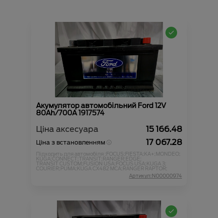
Акумулятор автомобільний Ford 12V
80Ah/700A 1917574
Ціна аксесуара
15 166.48
17 067.28
Ціна з встановленням
Підходить для автомобіля :
FOCUS;
FIESTA;
KA+;
MONDEO;
KUGA;
CONNECT;
TRANSIT;
RANGER;
EDGE;
TRANSIT CUSTOM;
FUSION USA;
FOCUS USA;
KUGA 3;
COURIER;
PUMA;
KUGA CX482 MCA;
RANGER RAPTOR;
Артикул:N00000974