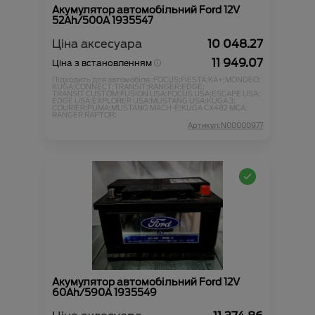
Акумулятор автомобільний Ford 12V
52Ah/500A 1935547
Ціна аксесуара
10 048.27
11 949.07
Ціна з встановленням
Підходить для автомобіля :
FOCUS;
FIESTA;
KA+;
MONDEO;
KUGA;
CONNECT;
TRANSIT;
RANGER;
EDGE;
TRANSIT CUSTOM;
FUSION USA;
FOCUS USA;
ESCAPE USA;
EDGE USA;
EXPLORER USA;
MUSTANG USA;
KUGA 3;
COURIER;
PUMA;
MUSTANG MACH-E;
KUGA CX482 MCA;
RANGER RAPTOR;
Артикул:N00000977
Акумулятор автомобільний Ford 12V
60Ah/590A 1935549