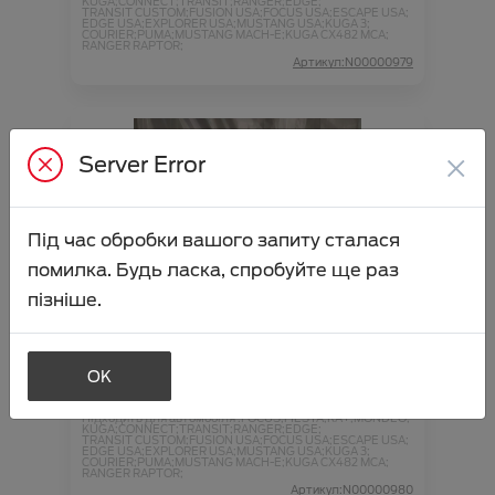
KUGA;
CONNECT;
TRANSIT;
RANGER;
EDGE;
TRANSIT CUSTOM;
FUSION USA;
FOCUS USA;
ESCAPE USA;
EDGE USA;
EXPLORER USA;
MUSTANG USA;
KUGA 3;
COURIER;
PUMA;
MUSTANG MACH-E;
KUGA CX482 MCA;
RANGER RAPTOR;
Артикул:N00000979
×
Server Error
Під час обробки вашого запиту сталася
помилка. Будь ласка, спробуйте ще раз
пізніше.
Акумулятор автомобільний Ford 12V
80Ah/800A AGM 2013334
Ціна аксесуара
24 935.44
OK
26 836.24
Ціна з встановленням
Підходить для автомобіля :
FOCUS;
FIESTA;
KA+;
MONDEO;
KUGA;
CONNECT;
TRANSIT;
RANGER;
EDGE;
TRANSIT CUSTOM;
FUSION USA;
FOCUS USA;
ESCAPE USA;
EDGE USA;
EXPLORER USA;
MUSTANG USA;
KUGA 3;
COURIER;
PUMA;
MUSTANG MACH-E;
KUGA CX482 MCA;
RANGER RAPTOR;
Артикул:N00000980