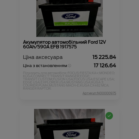
Акумулятор автомобільний Ford 12V
60Ah/590А EFB 1917575
Ціна аксесуара
15 225.84
17 126.64
Ціна з встановленням
Підходить для автомобіля :
FOCUS;
FIESTA;
KA+;
MONDEO;
KUGA;
CONNECT;
TRANSIT;
RANGER;
EDGE;
TRANSIT CUSTOM;
FUSION USA;
FOCUS USA;
ESCAPE USA;
EDGE USA;
EXPLORER USA;
MUSTANG USA;
KUGA 3;
COURIER;
PUMA;
MUSTANG MACH-E;
KUGA CX482 MCA;
RANGER RAPTOR;
Артикул:N00000975