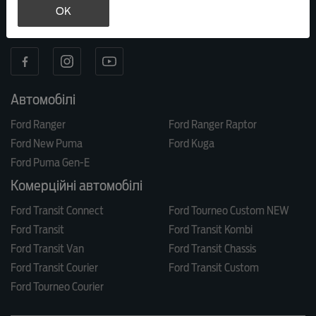
OK
МИ В СОЦ. МЕРЕЖАХ
Автомобілі
Ford Ranger
Ford Ranger Raptor
Ford New Puma
Ford Kuga
Ford Puma Gen-E
Комерційні автомобілі
Ford Transit Connect
Ford Tourneo Custom NEW
Ford Transit
Ford Transit Kombi
Ford Transit Van
Ford Transit Chassis
Ford Transit Courier
Ford Transit Custom
Ford Tourneo Courier