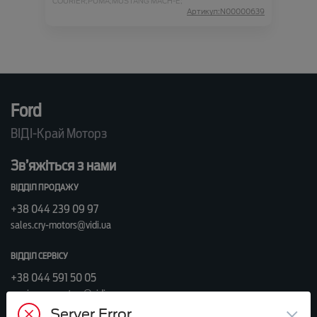
COURIER;
PUMA;
MUSTANG MACH-E;
Артикул:N00000639
Ford
ВІДІ-Край Моторз
Зв’яжіться з нами
ВІДДІЛ ПРОДАЖУ
+38 044 239 09 97
sales.cry-motors@vidi.ua
ВІДДІЛ СЕРВІСУ
+38 044 591 50 05
service.cry-motors@vidi.ua
×
Server Error