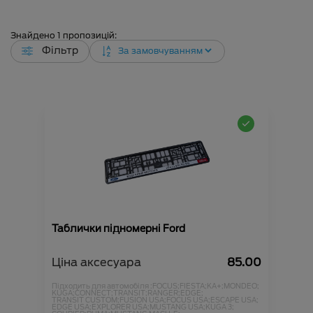
Знайдено
1
пропозицій:
Фільтр
Таблички підномерні Ford
Ціна аксесуара
85.00
Підходить для автомобіля :
FOCUS;
FIESTA;
KA+;
MONDEO;
KUGA;
CONNECT;
TRANSIT;
RANGER;
EDGE;
TRANSIT CUSTOM;
FUSION USA;
FOCUS USA;
ESCAPE USA;
EDGE USA;
EXPLORER USA;
MUSTANG USA;
KUGA 3;