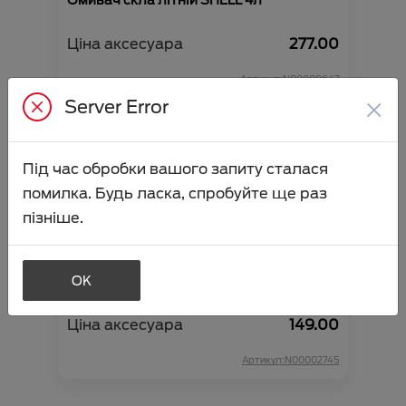
Омивач скла літній SHELL 4л
Ціна аксесуара
277.00
Артикул:N00000647
×
Server Error
Під час обробки вашого запиту сталася
помилка. Будь ласка, спробуйте ще раз
пізніше.
OK
Омивач скла літній VIDI 4л (папайя-
лічі)
Ціна аксесуара
149.00
Артикул:N00002745