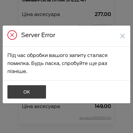
Омивач скла літній SHELL 4л
Ціна аксесуара
277.00
Артикул:N00000647
×
Server Error
Під час обробки вашого запиту сталася
помилка. Будь ласка, спробуйте ще раз
пізніше.
OK
Омивач скла літній VIDI 4л (папайя-
лічі)
Ціна аксесуара
149.00
Артикул:N00002745