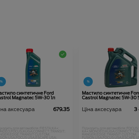
астило синтетичне Ford
Мастило синтетичне For
strol Magnatec 5W-30 1л
Castrol Magnatec 5W-30 
іна аксесуара
679.35
Ціна аксесуара
3
дходить для автомобіля :
FIESTA;
KA+;
Підходить для автомобіля :
FOCUS;
NDEO;
FOCUS;
KUGA;
CONNECT;
TRANSIT;
KA+;
MONDEO;
KUGA;
CONNECT;
TRA
NGER;
EDGE;
TRANSIT CUSTOM;
RANGER;
EDGE;
TRANSIT CUSTOM;
SION USA;
FOCUS USA;
ESCAPE USA;
FUSION USA;
FOCUS USA;
ESCAPE U