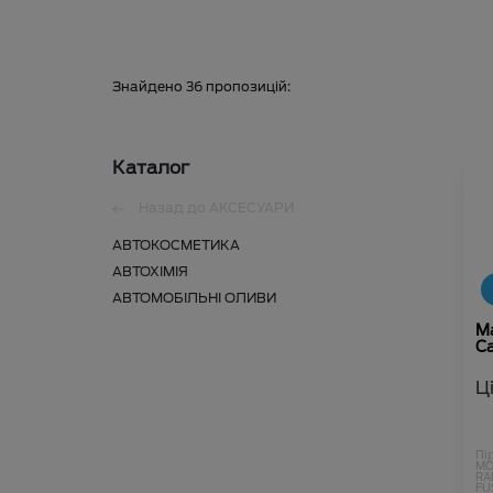
Знайдено
36
пропозицій:
Каталог
Назад до
АКСЕСУАРИ
АВТОКОСМЕТИКА
АВТОХІМІЯ
АВТОМОБІЛЬНІ ОЛИВИ
М
Ca
Ц
Пі
MO
RA
FU