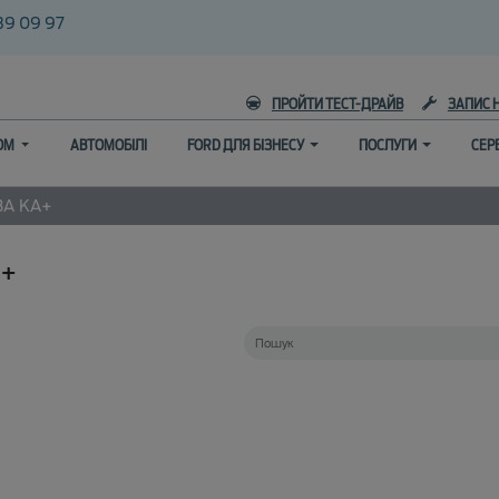
39 09 97
ПРОЙТИ ТЕСТ-ДРАЙВ
ЗАПИС 
ГОМ
АВТОМОБІЛІ
FORD ДЛЯ БІЗНЕСУ
ПОСЛУГИ
СЕР
ВА
KA+
A+