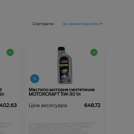
Сортувати:
d
Мастило моторне синтетичне
5л
MOTORCRAFT 5W-30 1л
 402.63
Ціна аксесуара
648.72
FIESTA;
Підходить для автомобіля :
FOCUS;
FIESTA;
NSIT;
KA+;
MONDEO;
KUGA;
CONNECT;
TRANSIT;
RANGER;
EDGE;
TRANSIT CUSTOM;
SA;
FUSION USA;
FOCUS USA;
ESCAPE USA;