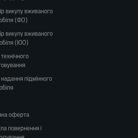
ір викупу вживаного
обіля (ФО)
ір викупу вживаного
обіля (ЮО)
 технічного
говування
 надання підмінного
обіля
чна оферта
ла повернення і
одування