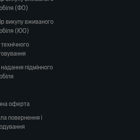
обіля (ФО)
ір викупу вживаного
обіля (ЮО)
 технічного
говування
 надання підмінного
обіля
чна оферта
ла повернення і
одування