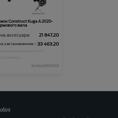
мок Construct Kuga А 2020-
ермового вала
іна аксесуара
21 847.20
33 463.20
на з встановленням
дходить для автомобіля :
KUGA 3;
GA CX482 MCA;
Артикул:N00000172
обілі