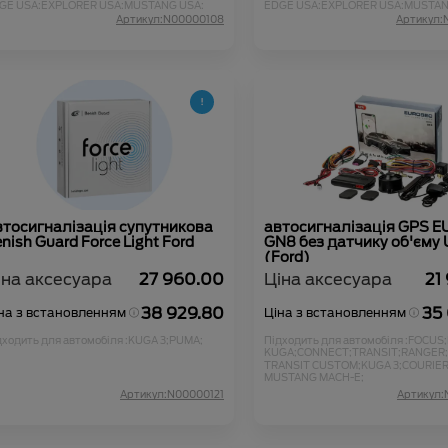
GE USA;
EXPLORER USA;
MUSTANG USA;
EDGE USA;
EXPLORER USA;
MUSTAN
GA 3;
COURIER;
PUMA;
KUGA 3;
COURIER;
PUMA;
Артикул:N00000108
Артикул:
втосигналізація супутникова
автосигналізація GPS 
nish Guard Force Light Ford
GN8 без датчику об'єму 
(Ford)
іна аксесуара
27 960.00
Ціна аксесуара
21
38 929.80
35
на з встановленням
Ціна з встановленням
дходить для автомобіля :
KUGA 3;
PUMA;
Підходить для автомобіля :
FOCUS;
KUGA;
CONNECT;
TRANSIT;
RANGER;
TRANSIT CUSTOM;
KUGA 3;
COURIER
MUSTANG MACH-E;
Артикул:N00000121
Артикул: