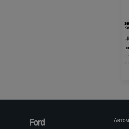
за
к
Ц
Ці
Пі
KU
Автом
Ford