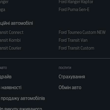
anger
Ford Ranger Raptor
uga
Ford Puma Gen-E
ійні автомобілі
ansit Connect
Ford Tourneo Custom NEW
ansit Kombi
Ford Transit Van
ansit Courier
Ford Transit Custom
АВТО
ПОСЛУГИ
драйв
Страхування
 наявності
Обмін авто
 продажу автомобілів
ір викупу вживаного