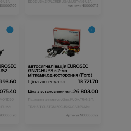
G USA;
EDGE USA;
EXPLORER USA;
MUSTANG USA;
KUGA 3;
COURIER;
PUMA;
MUSTANG MACH-E;
N00000109
Артикул:N00000112
EUROSEC
автосигналізація EUROSEC
US2
GN7C.HUPS з 2-ма
мітками,одностороння (Ford)
 993.60
Ціна аксесуара
13 721.70
 075.40
26 803.00
Ціна з встановленням
MONDEO;
Підходить для автомобіля :
KUGA;
TRANSIT;
;
PUMA;
TRANSIT CUSTOM;
FOCUS;
KUGA 3;
PUMA;
N00000120
Артикул:N00000692