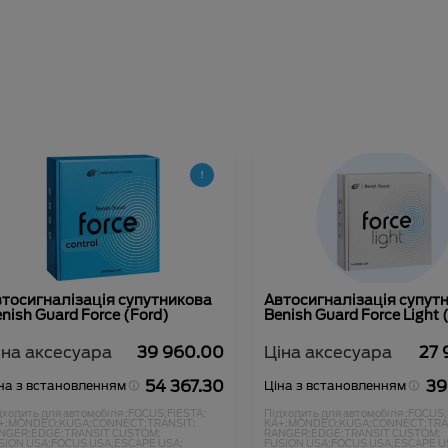
втосигналізація супутникова
Автосигналізація супут
nish Guard Force (Ford)
Benish Guard Force Light 
іна аксесуара
39 960.00
Ціна аксесуара
27 
54 367.30
39
на з встановленням
Ціна з встановленням
дходить для автомобіля :
FOCUS;
FIESTA;
Підходить для автомобіля :
FOCUS;
+;
MONDEO;
KUGA;
CONNECT;
TRANSIT;
KA+;
MONDEO;
KUGA;
CONNECT;
TRA
NGER;
EDGE;
TRANSIT CUSTOM;
RANGER;
EDGE;
TRANSIT CUSTOM;
SION USA;
FOCUS USA;
ESCAPE USA;
FUSION USA;
FOCUS USA;
ESCAPE U