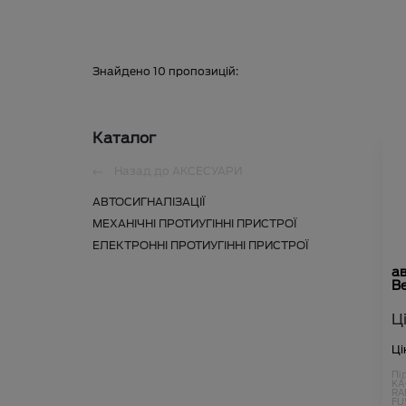
Знайдено
10
пропозицій:
Каталог
Назад до
АКСЕСУАРИ
АВТОСИГНАЛІЗАЦІЇ
МЕХАНІЧНІ ПРОТИУГІННІ ПРИСТРОЇ
ЕЛЕКТРОННІ ПРОТИУГІННІ ПРИСТРОЇ
а
Be
Ц
Ці
Пі
KA
RA
FU