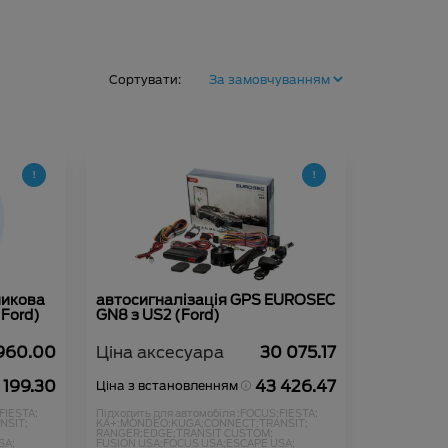
Сортувати:
никова
автосигналізація GPS EUROSEC
(Ford)
GN8 з US2 (Ford)
960.00
Ціна аксесуара
30 075.17
 199.30
43 426.47
Ціна з встановленням
FIESTA;
Підходить для автомобіля :
FOCUS;
FIESTA;
NSIT;
KA+;
MONDEO;
KUGA;
CONNECT;
TRANSIT;
RANGER;
EDGE;
TRANSIT CUSTOM;
SA;
FUSION USA;
FOCUS USA;
ESCAPE USA;