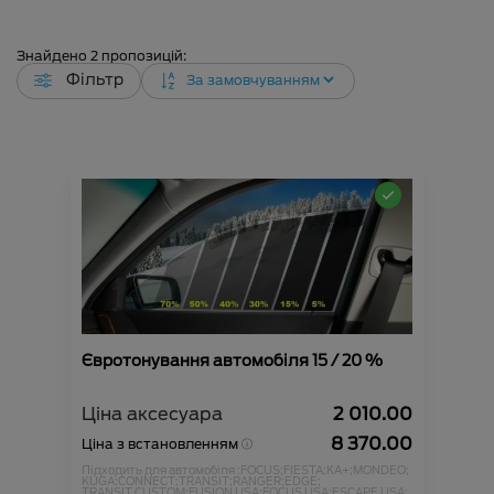
Знайдено
2
пропозицій:
Фільтр
Євротонування автомобіля 15 / 20 %
Ціна аксесуара
2 010.00
8 370.00
Ціна з встановленням
Підходить для автомобіля :
FOCUS;
FIESTA;
KA+;
MONDEO;
KUGA;
CONNECT;
TRANSIT;
RANGER;
EDGE;
TRANSIT CUSTOM;
FUSION USA;
FOCUS USA;
ESCAPE USA;