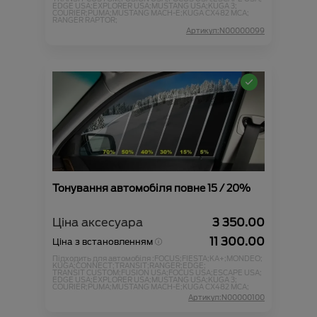
EDGE USA;
EXPLORER USA;
MUSTANG USA;
KUGA 3;
COURIER;
PUMA;
MUSTANG MACH-E;
KUGA CX482 MCA;
RANGER RAPTOR;
Артикул:N00000099
Тонування автомобіля повне 15 / 20%
Ціна аксесуара
3 350.00
11 300.00
Ціна з встановленням
Підходить для автомобіля :
FOCUS;
FIESTA;
KA+;
MONDEO;
KUGA;
CONNECT;
TRANSIT;
RANGER;
EDGE;
TRANSIT CUSTOM;
FUSION USA;
FOCUS USA;
ESCAPE USA;
EDGE USA;
EXPLORER USA;
MUSTANG USA;
KUGA 3;
COURIER;
PUMA;
MUSTANG MACH-E;
KUGA CX482 MCA;
Артикул:N00000100