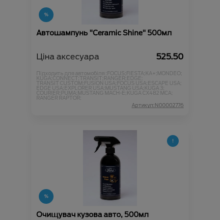
Автошампунь "Ceramic Shine" 500мл
Ціна аксесуара
525.50
Підходить для автомобіля :
FOCUS;
FIESTA;
KA+;
MONDEO;
KUGA;
CONNECT;
TRANSIT;
RANGER;
EDGE;
TRANSIT CUSTOM;
FUSION USA;
FOCUS USA;
ESCAPE USA;
EDGE USA;
EXPLORER USA;
MUSTANG USA;
KUGA 3;
COURIER;
PUMA;
MUSTANG MACH-E;
KUGA CX482 MCA;
RANGER RAPTOR;
Артикул:N00002776
Очищувач кузова авто, 500мл