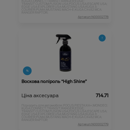
KUGA;
CONNECT;
TRANSIT;
RANGER;
EDGE;
TRANSIT CUSTOM;
FUSION USA;
FOCUS USA;
ESCAPE USA;
EDGE USA;
EXPLORER USA;
MUSTANG USA;
KUGA 3;
COURIER;
PUMA;
MUSTANG MACH-E;
KUGA CX482 MCA;
RANGER RAPTOR;
Артикул:N00002778
Воскова поліроль “High Shine”
Ціна аксесуара
714.71
Підходить для автомобіля :
FOCUS;
FIESTA;
KA+;
MONDEO;
KUGA;
CONNECT;
TRANSIT;
RANGER;
EDGE;
TRANSIT CUSTOM;
FUSION USA;
FOCUS USA;
ESCAPE USA;
EDGE USA;
EXPLORER USA;
MUSTANG USA;
KUGA 3;
COURIER;
PUMA;
MUSTANG MACH-E;
KUGA CX482 MCA;
RANGER RAPTOR;
Артикул:N00002779