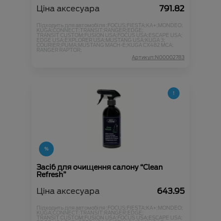
Ціна аксесуара
791.82
Підходить для автомобіля :
FOCUS;
FIESTA;
KA+;
MONDEO;
KUGA;
CONNECT;
TRANSIT;
RANGER;
EDGE;
TRANSIT CUSTOM;
FUSION USA;
FOCUS USA;
ESCAPE USA;
EDGE USA;
EXPLORER USA;
MUSTANG USA;
KUGA 3;
COURIER;
PUMA;
MUSTANG MACH-E;
KUGA CX482 MCA;
RANGER RAPTOR;
Артикул:N00002783
Засіб для очищення салону “Clean
Refresh”
Ціна аксесуара
643.95
Підходить для автомобіля :
FOCUS;
FIESTA;
KA+;
MONDEO;
KUGA;
CONNECT;
TRANSIT;
RANGER;
EDGE;
TRANSIT CUSTOM;
FUSION USA;
FOCUS USA;
ESCAPE USA;