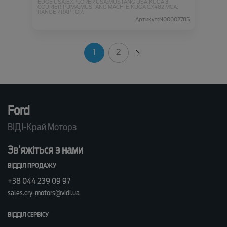
EDGE USA;
EXPLORER USA;
MUSTANG USA;
KUGA 3;
COURIER;
PUMA;
MUSTANG MACH-E;
KUGA CX482 MCA;
RANGER RAPTOR;
Артикул:N00002785
1
2
Ford
ВІДІ-Край Моторз
Зв’яжіться з нами
ВІДДІЛ ПРОДАЖУ
+38 044 239 09 97
sales.cry-motors@vidi.ua
ВІДДІЛ СЕРВІСУ