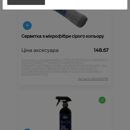
Серветка з мікрофібри сірого кольору
Ціна аксесуара
148.67
Підходить для автомобіля :
FOCUS;
FIESTA;
KA+;
MONDEO;
KUGA;
CONNECT;
TRANSIT;
RANGER;
EDGE;
TRANSIT CUSTOM;
FUSION USA;
FOCUS USA;
ESCAPE USA;
EDGE USA;
EXPLORER USA;
MUSTANG USA;
KUGA 3;
COURIER;
PUMA;
MUSTANG MACH-E;
KUGA CX482 MCA;
RANGER RAPTOR;
Артикул:N00002781