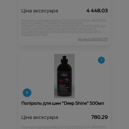
Ціна аксесуара
4 448.03
Підходить для автомобіля :
FOCUS;
FIESTA;
KA+;
MONDEO;
KUGA;
CONNECT;
TRANSIT;
RANGER;
EDGE;
TRANSIT CUSTOM;
FUSION USA;
FOCUS USA;
ESCAPE USA;
EDGE USA;
EXPLORER USA;
MUSTANG USA;
KUGA 3;
COURIER;
PUMA;
MUSTANG MACH-E;
KUGA CX482 MCA;
RANGER RAPTOR;
Артикул:N00002777
Поліроль для шин "Deep Shine" 500мл
Ціна аксесуара
780.29
Підходить для автомобіля :
FOCUS;
FIESTA;
KA+;
MONDEO;