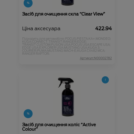
Засіб для очищення скла “Clear View”
Ціна аксесуара
422.94
Підходить для автомобіля :
FOCUS;
FIESTA;
KA+;
MONDEO;
KUGA;
CONNECT;
TRANSIT;
RANGER;
EDGE;
TRANSIT CUSTOM;
FUSION USA;
FOCUS USA;
ESCAPE USA;
EDGE USA;
EXPLORER USA;
MUSTANG USA;
KUGA 3;
COURIER;
PUMA;
MUSTANG MACH-E;
KUGA CX482 MCA;
RANGER RAPTOR;
Артикул:N00002782
Засіб для очищення коліс “Active
Colour”