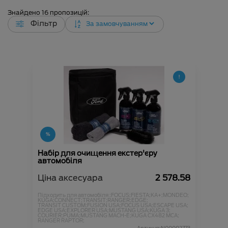
Знайдено
16
пропозицій:
Фільтр
Набір для очищення екстер'єру
автомобіля
Ціна аксесуара
2 578.58
Підходить для автомобіля :
FOCUS;
FIESTA;
KA+;
MONDEO;
KUGA;
CONNECT;
TRANSIT;
RANGER;
EDGE;
TRANSIT CUSTOM;
FUSION USA;
FOCUS USA;
ESCAPE USA;
EDGE USA;
EXPLORER USA;
MUSTANG USA;
KUGA 3;
COURIER;
PUMA;
MUSTANG MACH-E;
KUGA CX482 MCA;
RANGER RAPTOR;