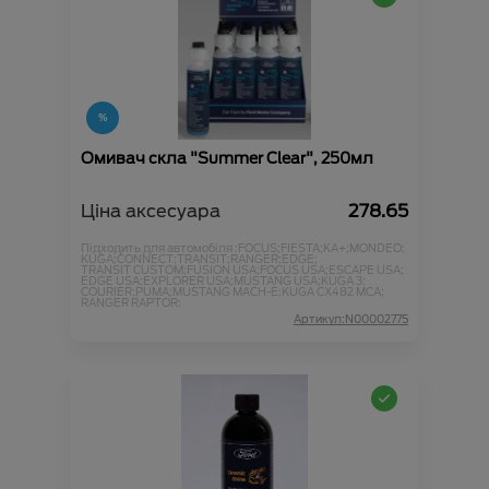
Омивач скла "Summer Clear", 250мл
Ціна аксесуара
278.65
Підходить для автомобіля :
FOCUS;
FIESTA;
KA+;
MONDEO;
KUGA;
CONNECT;
TRANSIT;
RANGER;
EDGE;
TRANSIT CUSTOM;
FUSION USA;
FOCUS USA;
ESCAPE USA;
EDGE USA;
EXPLORER USA;
MUSTANG USA;
KUGA 3;
COURIER;
PUMA;
MUSTANG MACH-E;
KUGA CX482 MCA;
RANGER RAPTOR;
Артикул:N00002775