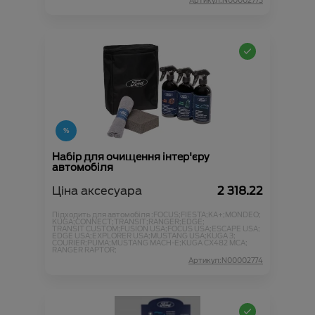
Артикул:N00002773
Набір для очищення інтер'єру
автомобіля
Ціна аксесуара
2 318.22
Підходить для автомобіля :
FOCUS;
FIESTA;
KA+;
MONDEO;
KUGA;
CONNECT;
TRANSIT;
RANGER;
EDGE;
TRANSIT CUSTOM;
FUSION USA;
FOCUS USA;
ESCAPE USA;
EDGE USA;
EXPLORER USA;
MUSTANG USA;
KUGA 3;
COURIER;
PUMA;
MUSTANG MACH-E;
KUGA CX482 MCA;
RANGER RAPTOR;
Артикул:N00002774