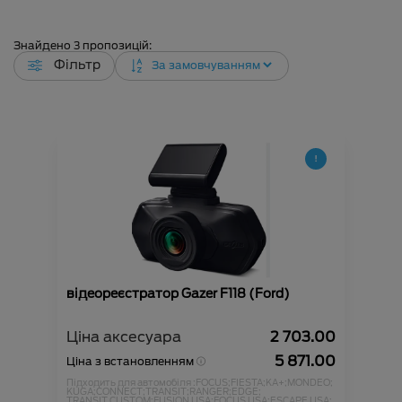
Знайдено
3
пропозицій:
Фільтр
відеореєстратор Gazer F118 (Ford)
Ціна аксесуара
2 703.00
5 871.00
Ціна з встановленням
Підходить для автомобіля :
FOCUS;
FIESTA;
KA+;
MONDEO;
KUGA;
CONNECT;
TRANSIT;
RANGER;
EDGE;
TRANSIT CUSTOM;
FUSION USA;
FOCUS USA;
ESCAPE USA;