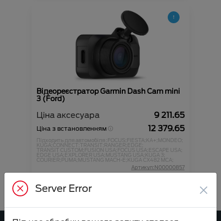
Відеореєстратор Garmin Dash Cam mini
3 (Ford)
Ціна аксесуара
9 211.65
12 379.65
Ціна з встановленням
Підходить для автомобіля :
FOCUS;
FIESTA;
KA+;
MONDEO;
KUGA;
CONNECT;
TRANSIT;
RANGER;
EDGE;
TRANSIT CUSTOM;
FUSION USA;
FOCUS USA;
ESCAPE USA;
EDGE USA;
EXPLORER USA;
MUSTANG USA;
KUGA 3;
COURIER;
PUMA;
MUSTANG MACH-E;
KUGA CX482 MCA;
Артикул:N00000857
×
Server Error