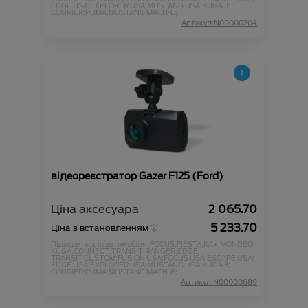
EDGE USA;
EXPLORER USA;
MUSTANG USA;
KUGA 3;
COURIER;
PUMA;
MUSTANG MACH-E;
Артикул:N00000204
відеореєстратор Gazer F125 (Ford)
Ціна аксесуара
2 065.70
5 233.70
Ціна з встановленням
Підходить для автомобіля :
FOCUS;
FIESTA;
KA+;
MONDEO;
KUGA;
CONNECT;
TRANSIT;
RANGER;
EDGE;
TRANSIT CUSTOM;
FUSION USA;
FOCUS USA;
ESCAPE USA;
EDGE USA;
EXPLORER USA;
MUSTANG USA;
KUGA 3;
COURIER;
PUMA;
MUSTANG MACH-E;
Артикул:N00000689