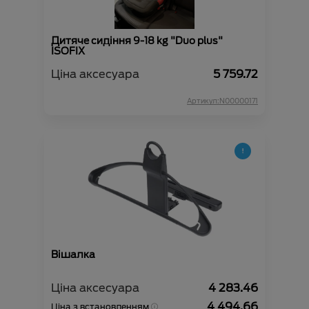
Дитяче сидіння 9-18 kg "Duo plus"
ISOFIX
Ціна аксесуара
5 759.72
Артикул:N00000171
Вішалка
Ціна аксесуара
4 283.46
4 494.66
Ціна з встановленням