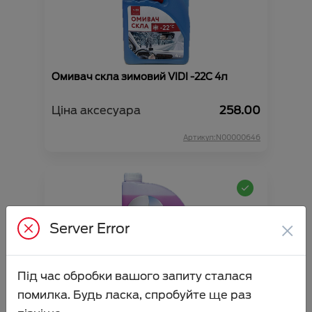
Омивач скла зимовий VIDI -22С 4л
Ціна аксесуара
258.00
Артикул:N00000646
×
Server Error
Під час обробки вашого запиту сталася
Омивач скла літній SHELL 4л
помилка. Будь ласка, спробуйте ще раз