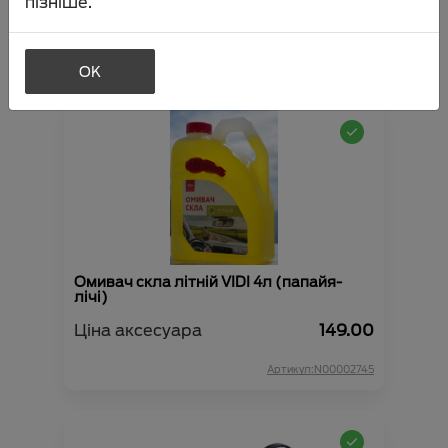
пізніше.
Ціна аксесуара
277.00
Артикул:N00000647
OK
Омивач скла літній VIDI 4л (папайя-
лічі)
Ціна аксесуара
149.00
Артикул:N00002745