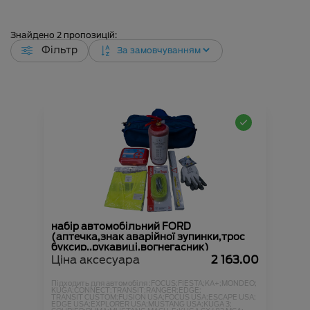
Знайдено
2
пропозицій:
Фільтр
набір автомобільний FORD
(аптечка,знак аварійної зупинки,трос
буксир.,рукавиці,вогнегасник)
Ціна аксесуара
2 163.00
Підходить для автомобіля :
FOCUS;
FIESTA;
KA+;
MONDEO;
KUGA;
CONNECT;
TRANSIT;
RANGER;
EDGE;
TRANSIT CUSTOM;
FUSION USA;
FOCUS USA;
ESCAPE USA;
EDGE USA;
EXPLORER USA;
MUSTANG USA;
KUGA 3;