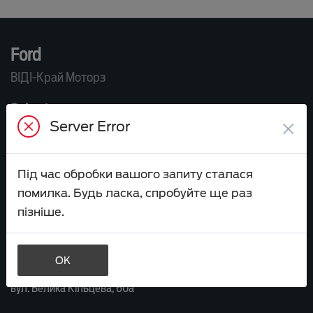
Ford
ВІДІ-Край Моторз
Зв’яжіться з нами
×
Server Error
ВІДДІЛ ПРОДАЖУ
+38 044 239 09 97
sales.cry-motors@vidi.ua
Під час обробки вашого запиту сталася
помилка. Будь ласка, спробуйте ще раз
ВІДДІЛ СЕРВІСУ
пізніше.
+38 044 591 50 05
service.cry-motors@vidi.ua
OK
Або приїздіть до нас:
вул. Велика Кільцева, 60а