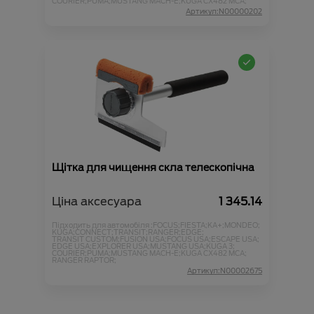
COURIER;
PUMA;
MUSTANG MACH-E;
KUGA CX482 MCA;
Артикул:N00000202
Щітка для чищення скла телескопічна
Ціна аксесуара
1 345.14
Підходить для автомобіля :
FOCUS;
FIESTA;
KA+;
MONDEO;
KUGA;
CONNECT;
TRANSIT;
RANGER;
EDGE;
TRANSIT CUSTOM;
FUSION USA;
FOCUS USA;
ESCAPE USA;
EDGE USA;
EXPLORER USA;
MUSTANG USA;
KUGA 3;
COURIER;
PUMA;
MUSTANG MACH-E;
KUGA CX482 MCA;
RANGER RAPTOR;
Артикул:N00002675