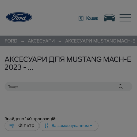
Toggle navigation
Toggle
Кошик
0
→
→
FORD
АКСЕСУАРИ
АКСЕСУАРИ
MUSTANG MACH-E
АКСЕСУАРИ ДЛЯ MUSTANG MACH-E
2023 - ...
Знайдено
140
пропозицій:
Фільтр