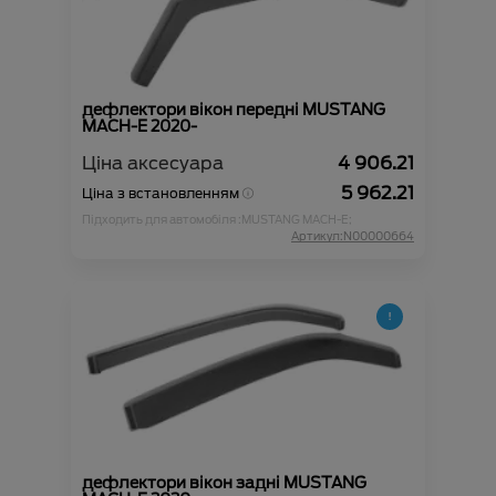
дефлектори вікон передні MUSTANG
MACH-E 2020-
Ціна аксесуара
4 906.21
5 962.21
Ціна з встановленням
Підходить для автомобіля :
MUSTANG MACH-E;
Артикул:N00000664
дефлектори вікон задні MUSTANG