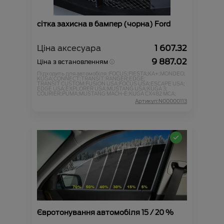
сітка захисна в бампер (чорна) Ford
Ціна аксесуара
1 607.32
9 887.02
Ціна з встановленням
Підходить для автомобіля :
FOCUS;
FIESTA;
KA+;
MONDEO;
KUGA;
CONNECT;
TRANSIT;
RANGER;
EDGE;
TRANSIT CUSTOM;
FUSION USA;
FOCUS USA;
ESCAPE USA;
EDGE USA;
EXPLORER USA;
MUSTANG USA;
KUGA 3;
COURIER;
PUMA;
MUSTANG MACH-E;
KUGA CX482 MCA;
Артикул:N00000113
Євротонування автомобіля 15 / 20 %