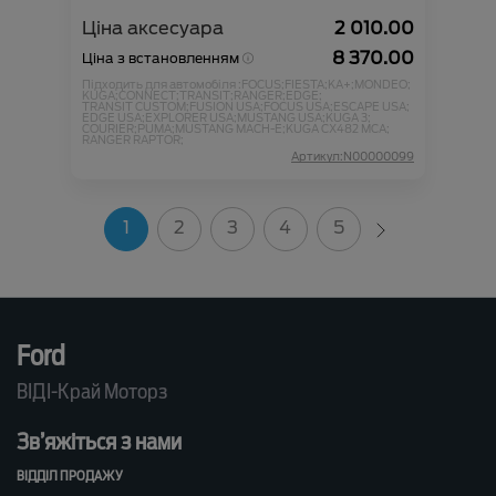
Ціна аксесуара
2 010.00
8 370.00
Ціна з встановленням
Підходить для автомобіля :
FOCUS;
FIESTA;
KA+;
MONDEO;
KUGA;
CONNECT;
TRANSIT;
RANGER;
EDGE;
TRANSIT CUSTOM;
FUSION USA;
FOCUS USA;
ESCAPE USA;
EDGE USA;
EXPLORER USA;
MUSTANG USA;
KUGA 3;
COURIER;
PUMA;
MUSTANG MACH-E;
KUGA CX482 MCA;
RANGER RAPTOR;
Артикул:N00000099
1
2
3
4
5
Ford
ВІДІ-Край Моторз
Зв’яжіться з нами
ВІДДІЛ ПРОДАЖУ