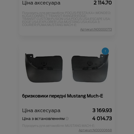
Ціна аксесуара
2 114.70
Підходить для автомобіля :
FOCUS;
FIESTA;
KA+;
MONDEO;
KUGA;
CONNECT;
TRANSIT;
RANGER;
EDGE;
TRANSIT CUSTOM;
FUSION USA;
FOCUS USA;
ESCAPE USA;
EDGE USA;
EXPLORER USA;
MUSTANG USA;
KUGA 3;
COURIER;
PUMA;
MUSTANG MACH-E;
Артикул:N00000773
бризковики передні Mustang Much-E
Ціна аксесуара
3 169.93
4 014.73
Ціна з встановленням
Підходить для автомобіля :
MUSTANG MACH-E;
Артикул:N00000668