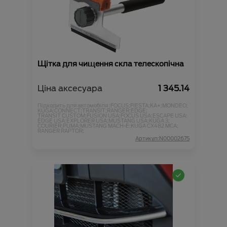
Щітка для чищення скла телескопічна
Ціна аксесуара
1 345.14
Підходить для автомобіля :
FOCUS;
FIESTA;
KA+;
MONDEO;
KUGA;
CONNECT;
TRANSIT;
RANGER;
EDGE;
TRANSIT CUSTOM;
FUSION USA;
FOCUS USA;
ESCAPE USA;
EDGE USA;
EXPLORER USA;
MUSTANG USA;
KUGA 3;
COURIER;
PUMA;
MUSTANG MACH-E;
KUGA CX482 MCA;
RANGER RAPTOR;
Артикул:N00002675