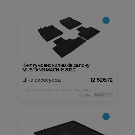
К-кт гумових килимків салону
MUSTANG MACH-E 2020-
Ціна аксесуара
12 626.72
Підходить для автомобіля :
MUSTANG MACH-E;
Артикул:N00000666