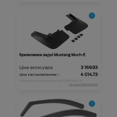
бризковики задні Mustang Much-E
Ціна аксесуара
3 169.93
4 014.73
Ціна з встановленням
Підходить для автомобіля :
MUSTANG MACH-E;
Артикул:N00000669