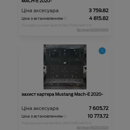
MACH-E 2020-
Ціна аксесуара
3 759.82
4 815.82
Ціна з встановленням
Підходить для автомобіля :
MUSTANG MACH-E;
Артикул:N00000665
захист картера Mustang Mach-E 2020-
Ціна аксесуара
7 605.72
10 773.72
Ціна з встановленням
Підходить для автомобіля :
MUSTANG MACH-E;
Артикул:N00000829