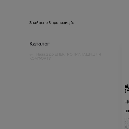
Знайдено
3
пропозицій:
Каталог
Назад до
ЕЛЕКТРОПРИЛАДИ ДЛЯ
КОМФОРТУ
ві
(F
Ц
Ці
Пі
KA
RA
FU