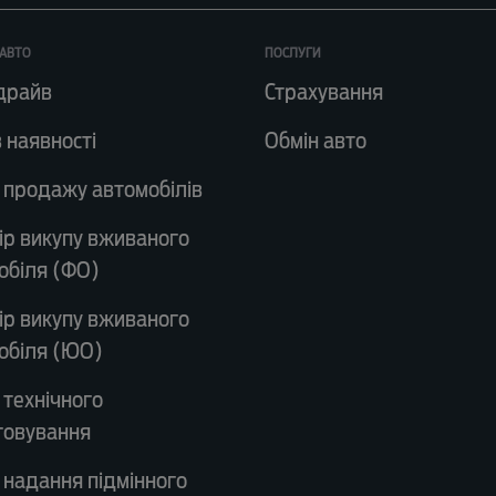
АВТО
ПОСЛУГИ
драйв
Страхування
 наявності
Обмін авто
 продажу автомобілів
ір викупу вживаного
обіля (ФО)
ір викупу вживаного
обіля (ЮО)
 технічного
говування
 надання підмінного