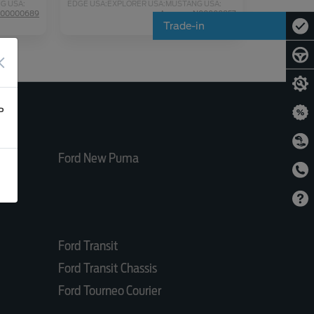
G USA;
EDGE USA;
EXPLORER USA;
MUSTANG USA;
MACH-E;
KUGA 3;
COURIER;
PUMA;
MUSTANG MACH-E;
N00000689
Артикул:N00000857
KUGA CX482 MCA;
Trade-in
×
ь
Ford New Puma
Ford Transit
Ford Transit Chassis
Ford Tourneo Courier