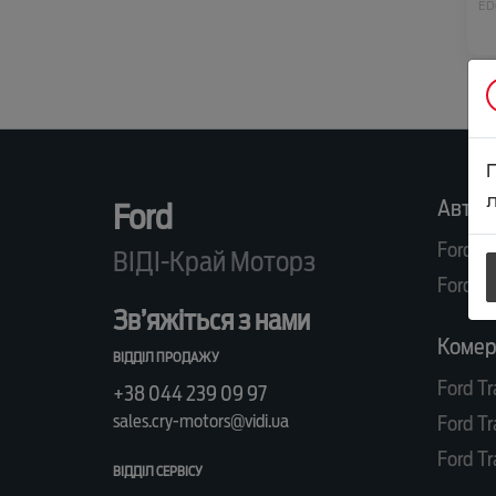
ED
KU
л
Автом
Ford
Ford R
ВІДІ-Край Моторз
Ford K
Зв’яжіться з нами
Комерц
ВІДДІЛ ПРОДАЖУ
Ford Tr
+38 044 239 09 97
sales.cry-motors@vidi.ua
Ford Tr
Ford Tr
ВІДДІЛ СЕРВІСУ