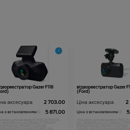
деореєстратор Gazer F118
відеореєстратор Gazer F
ord)
(Ford)
іна аксесуара
2 703.00
Ціна аксесуара
2
5 871.00
5
на з встановленням
Ціна з встановленням
дходить для автомобіля :
FOCUS;
FIESTA;
Підходить для автомобіля :
FOCUS;
+;
MONDEO;
KUGA;
CONNECT;
TRANSIT;
KA+;
MONDEO;
KUGA;
CONNECT;
TRA
NGER;
EDGE;
TRANSIT CUSTOM;
RANGER;
EDGE;
TRANSIT CUSTOM;
SION USA;
FOCUS USA;
ESCAPE USA;
FUSION USA;
FOCUS USA;
ESCAPE U