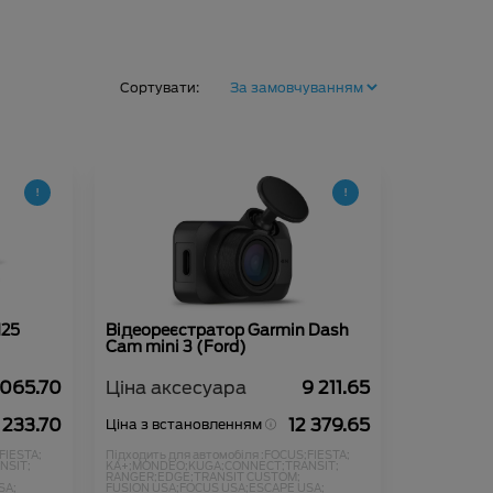
Сортувати:
125
Відеореєстратор Garmin Dash
Cam mini 3 (Ford)
 065.70
Ціна аксесуара
9 211.65
 233.70
12 379.65
Ціна з встановленням
FIESTA;
Підходить для автомобіля :
FOCUS;
FIESTA;
NSIT;
KA+;
MONDEO;
KUGA;
CONNECT;
TRANSIT;
RANGER;
EDGE;
TRANSIT CUSTOM;
SA;
FUSION USA;
FOCUS USA;
ESCAPE USA;