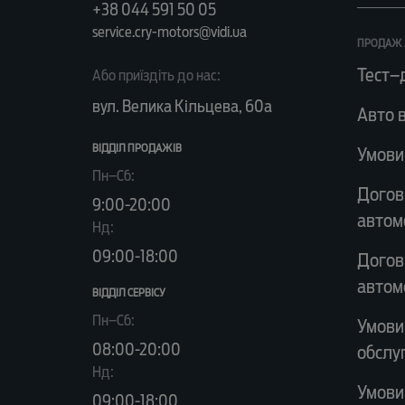
+38 044 591 50 05
service.cry-motors@vidi.ua
ПРОДАЖ 
Тест–
Або приїздіть до нас:
вул. Велика Кільцева, 60а
Авто в
ВІДДІЛ ПРОДАЖІВ
Умови
Пн–Сб:
Догов
9:00-20:00
автом
Нд:
09:00-18:00
Догов
автом
ВІДДІЛ CЕРВІСУ
Пн–Сб:
Умови
08:00-20:00
обслу
Нд:
Умови
09:00-18:00