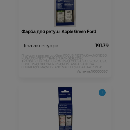
Фарба для ретуші Apple Green Ford
Ціна аксесуара
191.79
Підходить для автомобіля :
FOCUS;
FIESTA;
KA+;
MONDEO;
KUGA;
CONNECT;
TRANSIT;
RANGER;
EDGE;
TRANSIT CUSTOM;
FUSION USA;
FOCUS USA;
ESCAPE USA;
EDGE USA;
EXPLORER USA;
MUSTANG USA;
KUGA 3;
COURIER;
PUMA;
MUSTANG MACH-E;
KUGA CX482 MCA;
Артикул:N00000861