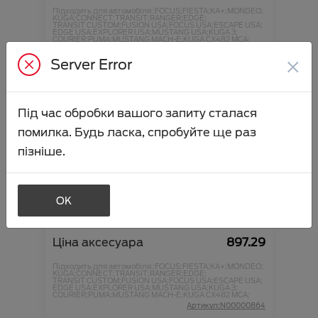
Підходить для автомобіля :
FOCUS;
FIESTA;
KA+;
MONDEO;
KUGA;
CONNECT;
TRANSIT;
RANGER;
EDGE;
TRANSIT CUSTOM;
FUSION USA;
FOCUS USA;
ESCAPE USA;
EDGE USA;
EXPLORER USA;
MUSTANG USA;
KUGA 3;
COURIER;
PUMA;
MUSTANG MACH-E;
KUGA CX482 MCA;
Артикул:N00000863
×
Server Error
Під час обробки вашого запиту сталася
помилка. Будь ласка, спробуйте ще раз
пізніше.
OK
Фарба для ретуші Frozen White
Ціна аксесуара
897.29
Підходить для автомобіля :
FOCUS;
FIESTA;
KA+;
MONDEO;
KUGA;
CONNECT;
TRANSIT;
RANGER;
EDGE;
TRANSIT CUSTOM;
FUSION USA;
FOCUS USA;
ESCAPE USA;
EDGE USA;
EXPLORER USA;
MUSTANG USA;
KUGA 3;
COURIER;
PUMA;
MUSTANG MACH-E;
KUGA CX482 MCA;
Артикул:N00000864