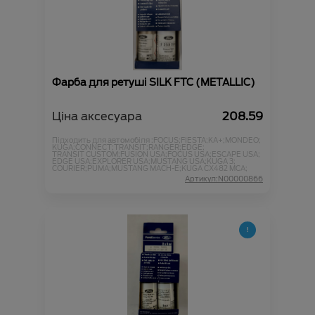
Фарба для ретуші SILK FTC (METALLIC)
Ціна аксесуара
208.59
Підходить для автомобіля :
FOCUS;
FIESTA;
KA+;
MONDEO;
KUGA;
CONNECT;
TRANSIT;
RANGER;
EDGE;
TRANSIT CUSTOM;
FUSION USA;
FOCUS USA;
ESCAPE USA;
EDGE USA;
EXPLORER USA;
MUSTANG USA;
KUGA 3;
COURIER;
PUMA;
MUSTANG MACH-E;
KUGA CX482 MCA;
Артикул:N00000866