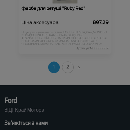
фарба для ретуші "Ruby Red"
Ціна аксесуара
897.29
Підходить для автомобіля :
FOCUS;
FIESTA;
KA+;
MONDEO;
KUGA;
CONNECT;
TRANSIT;
RANGER;
EDGE;
TRANSIT CUSTOM;
FUSION USA;
FOCUS USA;
ESCAPE USA;
EDGE USA;
EXPLORER USA;
MUSTANG USA;
KUGA 3;
COURIER;
PUMA;
MUSTANG MACH-E;
KUGA CX482 MCA;
Артикул:N00000889
1
2
Ford
ВІДІ-Край Моторз
Зв’яжіться з нами