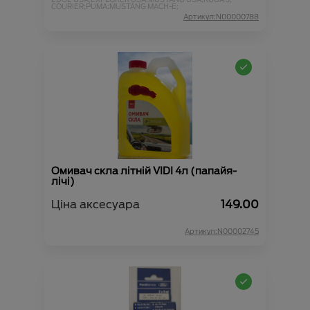
COURIER;
PUMA;
MUSTANG MACH-E;
Артикул:N00000788
Омивач скла літній VIDI 4л (папайя-
лічі)
Ціна аксесуара
149.00
Артикул:N00002745