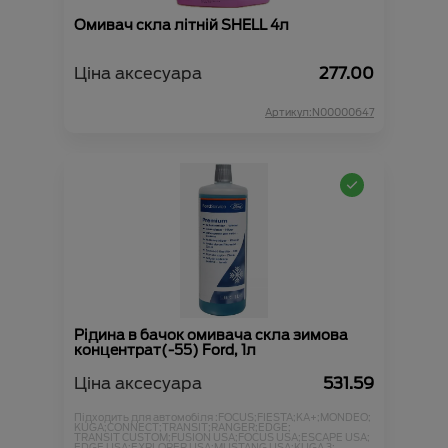
Омивач скла літній SHELL 4л
Ціна аксесуара
277.00
Артикул:N00000647
Рідина в бачок омивача скла зимова
концентрат(-55) Ford, 1л
Ціна аксесуара
531.59
Підходить для автомобіля :
FOCUS;
FIESTA;
KA+;
MONDEO;
KUGA;
CONNECT;
TRANSIT;
RANGER;
EDGE;
TRANSIT CUSTOM;
FUSION USA;
FOCUS USA;
ESCAPE USA;
EDGE USA;
EXPLORER USA;
MUSTANG USA;
KUGA 3;