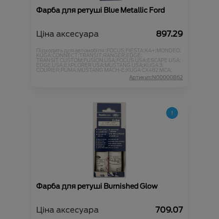
Фарба для ретуші Blue Metallic Ford
Ціна аксесуара
897.29
Підходить для автомобіля :
FOCUS;
FIESTA;
KA+;
MONDEO;
KUGA;
CONNECT;
TRANSIT;
RANGER;
EDGE;
TRANSIT CUSTOM;
FUSION USA;
FOCUS USA;
ESCAPE USA;
EDGE USA;
EXPLORER USA;
MUSTANG USA;
KUGA 3;
COURIER;
PUMA;
MUSTANG MACH-E;
KUGA CX482 MCA;
Артикул:N00000862
Фарба для ретуші Burnished Glow
Ціна аксесуара
709.07