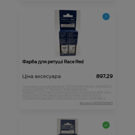
Фарба для ретуші Race Red
Ціна аксесуара
897.29
Підходить для автомобіля :
FOCUS;
FIESTA;
KA+;
MONDEO;
KUGA;
CONNECT;
TRANSIT;
RANGER;
EDGE;
TRANSIT CUSTOM;
FUSION USA;
FOCUS USA;
ESCAPE USA;
EDGE USA;
EXPLORER USA;
MUSTANG USA;
KUGA 3;
COURIER;
PUMA;
MUSTANG MACH-E;
KUGA CX482 MCA;
Артикул:N00000865