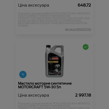
Ціна аксесуара
648.72
Підходить для автомобіля :
FOCUS;
FIESTA;
KA+;
MONDEO;
KUGA;
CONNECT;
TRANSIT;
RANGER;
EDGE;
TRANSIT CUSTOM;
FUSION USA;
FOCUS USA;
ESCAPE USA;
EDGE USA;
MUSTANG USA;
KUGA 3;
COURIER;
PUMA;
MUSTANG MACH-E;
KUGA CX482 MCA;
RANGER RAPTOR;
FUSION;
Артикул:N00002705
Мастило моторне синтетичне
MOTORCRAFT 5W-30 5л
Ціна аксесуара
2 997.18
Підходить для автомобіля :
FOCUS;
FIESTA;
KA+;
MONDEO;
KUGA;
CONNECT;
TRANSIT;
RANGER;
EDGE;
TRANSIT CUSTOM;
FUSION USA;
FOCUS USA;
ESCAPE USA;