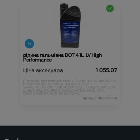
рідина гальмівна DOT 4 1L, LV High
Performance
Ціна аксесуара
1 055.07
Підходить для автомобіля :
FOCUS;
FIESTA;
KA+;
MONDEO;
KUGA;
CONNECT;
TRANSIT;
RANGER;
EDGE;
TRANSIT CUSTOM;
FUSION USA;
FOCUS USA;
ESCAPE USA;
EDGE USA;
EXPLORER USA;
MUSTANG USA;
KUGA 3;
COURIER;
PUMA;
MUSTANG MACH-E;
Артикул:N00000789