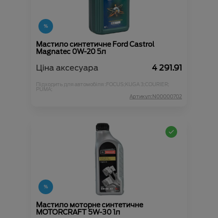
Мастило синтетичне Ford Castrol
Magnatec 0W-20 5л
Ціна аксесуара
4 291.91
Підходить для автомобіля :
FOCUS;
KUGA 3;
COURIER;
PUMA;
Артикул:N00000702
Мастило моторне синтетичне
MOTORCRAFT 5W-30 1л