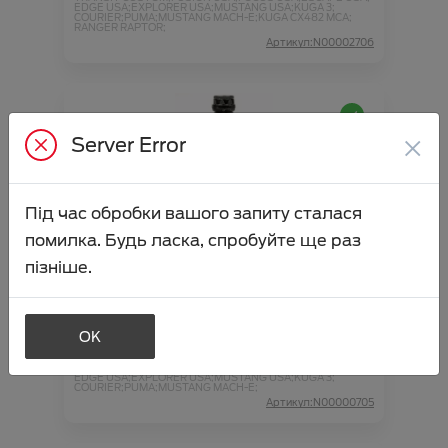
EDGE USA;
EXPLORER USA;
MUSTANG USA;
KUGA 3;
COURIER;
PUMA;
MUSTANG MACH-E;
KUGA CX482 MCA;
RANGER RAPTOR;
Артикул:N00002706
×
Server Error
Під час обробки вашого запиту сталася
помилка. Будь ласка, спробуйте ще раз
Антифриз POAT жовто-зелений 1л
пізніше.
концентрат -37
Ціна аксесуара
574.84
OK
Підходить для автомобіля :
FOCUS;
FIESTA;
KA+;
MONDEO;
KUGA;
CONNECT;
TRANSIT;
RANGER;
EDGE;
TRANSIT CUSTOM;
FUSION USA;
FOCUS USA;
ESCAPE USA;
EDGE USA;
EXPLORER USA;
MUSTANG USA;
KUGA 3;
COURIER;
PUMA;
MUSTANG MACH-E;
Артикул:N00000705