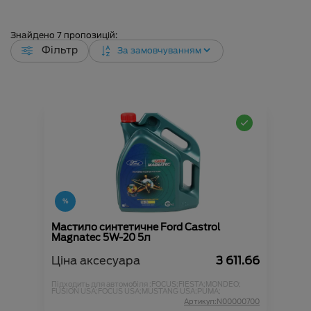
Знайдено
7
пропозицій:
Фільтр
Мастило синтетичне Ford Castrol
Magnatec 5W-20 5л
Ціна аксесуара
3 611.66
Підходить для автомобіля :
FOCUS;
FIESTA;
MONDEO;
FUSION USA;
FOCUS USA;
MUSTANG USA;
PUMA;
Артикул:N00000700