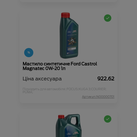
Мастило синтетичне Ford Castrol
Magnatec 0W-20 1л
Ціна аксесуара
922.62
Підходить для автомобіля :
FOCUS;
KUGA 3;
COURIER;
PUMA;
Артикул:N00000701