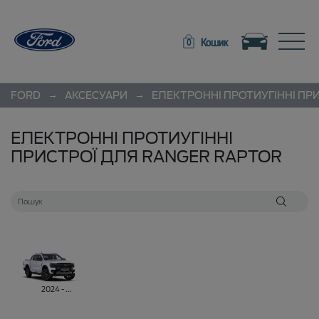
Toggle navigation
Toggle
Кошик
0
→
→
FORD
АКСЕСУАРИ
ЕЛЕКТРОННІ ПРОТИУГІННІ ПР
ЕЛЕКТРОННІ ПРОТИУГІННІ
ПРИСТРОЇ ДЛЯ RANGER RAPTOR
2024 - ...