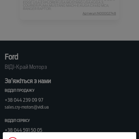
EDGE USA;
EXPLORER USA;
MUSTANG USA;
KUGA 3;
COURIER;
PUMA;
MUSTANG MACH-E;
KUGA CX482 MCA;
RANGER RAPTOR;
Артикул:N00002748
Ford
ВІДІ-Край Моторз
Зв’яжіться з нами
ВІДДІЛ ПРОДАЖУ
+38 044 239 09 97
sales.cry-motors@vidi.ua
ВІДДІЛ СЕРВІСУ
+38 044 591 50 05
service.cry-motors@vidi.ua