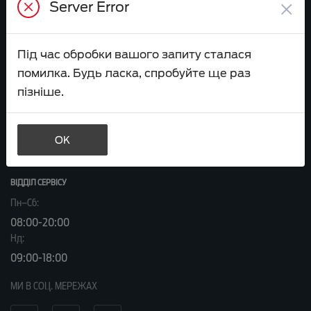
×
Server Error
Або приїздіть до нас:
вул. Велика Кільцева, 60а
Під час обробки вашого запиту сталася
помилка. Будь ласка, спробуйте ще раз
ВІДДІЛ ПРОДАЖІВ
пізніше.
Пн–Сб:
9:00-20:00
Нд:
OK
09:00-18:00
ВІДДІЛ CЕРВІСУ
Пн–Сб:
08:00-20:00
Нд:
09:00-18:00
МИ В СОЦ. МЕРЕЖАХ