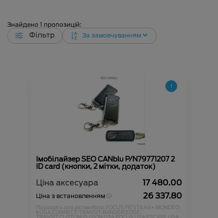
Знайдено
1
пропозицій:
Фільтр
Імобілайзер SEO CANblu P/N79771207 2
ID card (кнопки, 2 мітки, додаток)
Ціна аксесуара
17 480.00
26 337.80
Ціна з встановленням
Підходить для автомобіля :
FOCUS;
FIESTA;
KA+;
MONDEO;
KUGA;
CONNECT;
TRANSIT;
RANGER;
EDGE;
TRANSIT CUSTOM;
FUSION USA;
FOCUS USA;
ESCAPE USA;