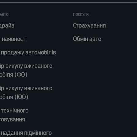
АВТО
ПОСЛУГИ
драйв
Страхування
 наявності
Обмін авто
 продажу автомобілів
ір викупу вживаного
обіля (ФО)
ір викупу вживаного
обіля (ЮО)
 технічного
говування
 надання підмінного