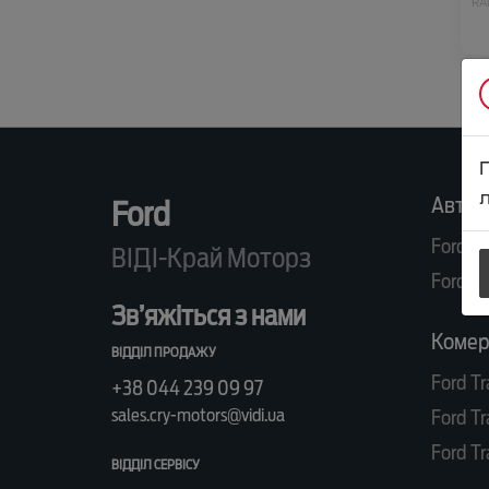
RA
л
Автом
Ford
Ford R
ВІДІ-Край Моторз
Ford K
Зв’яжіться з нами
Комерц
ВІДДІЛ ПРОДАЖУ
Ford Tr
+38 044 239 09 97
sales.cry-motors@vidi.ua
Ford Tr
Ford Tr
ВІДДІЛ СЕРВІСУ