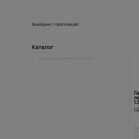
Знайдено
1
пропозицій:
Каталог
Назад до
ШИНИ ТА ДИСКИ
Га
ле
1
Ц
Пі
KA
KU