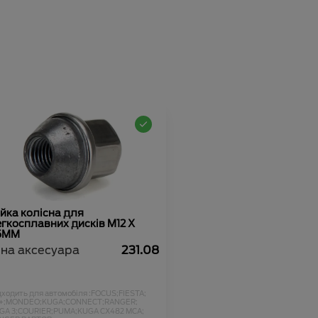
йка колісна для
гкосплавних дисків M12 X
.5MM
іна аксесуара
231.08
дходить для автомобіля :
FOCUS;
FIESTA;
+;
MONDEO;
KUGA;
CONNECT;
RANGER;
GA 3;
COURIER;
PUMA;
KUGA CX482 MCA;