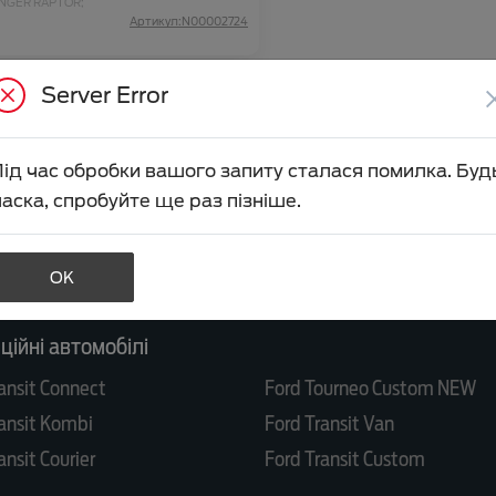
NGER RAPTOR;
Артикул:N00002724
Server Error
Під час обробки вашого запиту сталася помилка. Буд
аска, спробуйте ще раз пізніше.
обілі
anger
Ford Ranger Raptor
OK
uga
Ford Puma Gen-E
ійні автомобілі
ansit Connect
Ford Tourneo Custom NEW
ansit Kombi
Ford Transit Van
ansit Courier
Ford Transit Custom