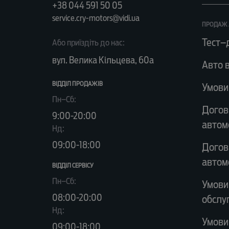
+38 044 591 50 05
service.cry-motors@vidi.ua
ПРОДАЖ 
Тест–
Або приїздіть до нас:
вул. Велика Кільцева, 60а
Авто в
ВІДДІЛ ПРОДАЖІВ
Умови
Пн–Сб:
Догов
9:00-20:00
автом
Нд:
09:00-18:00
Догов
автом
ВІДДІЛ CЕРВІСУ
Пн–Сб:
Умови
08:00-20:00
обслу
Нд:
Умови
09:00-18:00