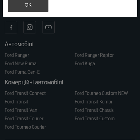
OK
МИ В СОЦ. МЕРЕЖАХ
Автомобілі
Ford Ranger
Ford Ranger Raptor
Ford New Puma
Ford Kuga
Ford Puma Gen-E
Комерційні автомобілі
Ford Transit Connect
Ford Tourneo Custom NEW
Ford Transit
Ford Transit Kombi
Ford Transit Van
Ford Transit Chassis
Ford Transit Courier
Ford Transit Custom
Ford Tourneo Courier