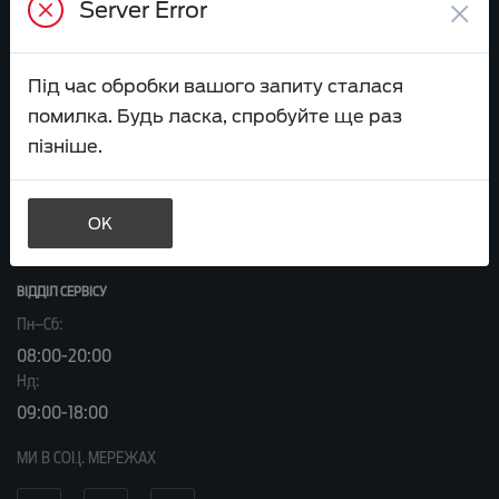
×
Server Error
Або приїздіть до нас:
вул. Велика Кільцева, 60а
Під час обробки вашого запиту сталася
помилка. Будь ласка, спробуйте ще раз
ВІДДІЛ ПРОДАЖІВ
пізніше.
Пн–Сб:
9:00-20:00
Нд:
OK
09:00-18:00
ВІДДІЛ CЕРВІСУ
Пн–Сб:
08:00-20:00
Нд:
09:00-18:00
МИ В СОЦ. МЕРЕЖАХ