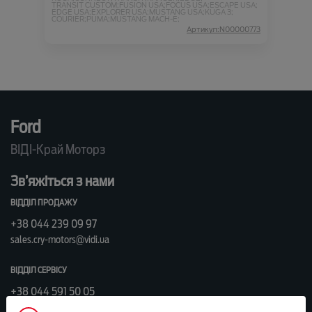
TRANSIT CUSTOM;
FUSION USA;
FOCUS USA;
ESCAPE USA;
EDGE USA;
EXPLORER USA;
MUSTANG USA;
KUGA 3;
COURIER;
PUMA;
MUSTANG MACH-E;
Артикул:N00000773
Ford
ВІДІ-Край Моторз
Зв’яжіться з нами
ВІДДІЛ ПРОДАЖУ
+38 044 239 09 97
sales.cry-motors@vidi.ua
ВІДДІЛ СЕРВІСУ
+38 044 591 50 05
service.cry-motors@vidi.ua