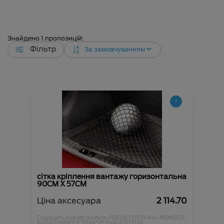
Знайдено
1
пропозицій:
Фільтр
сітка кріплення вантажу горизонтальна
90CM X 57CM
Ціна аксесуара
2 114.70
Підходить для автомобіля :
FOCUS;
FIESTA;
KA+;
MONDEO;
KUGA;
CONNECT;
TRANSIT;
RANGER;
EDGE;