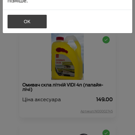
пізніше.
Ціна аксесуара
277.00
Артикул:N00000647
OK
Омивач скла літній VIDI 4л (папайя-
лічі)
Ціна аксесуара
149.00
Артикул:N00002745