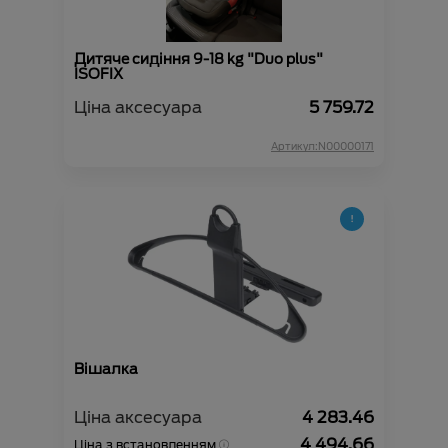
Дитяче сидіння 9-18 kg "Duo plus"
ISOFIX
Ціна аксесуара
5 759.72
Артикул:N00000171
Вішалка
Ціна аксесуара
4 283.46
4 494.66
Ціна з встановленням