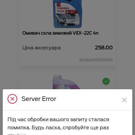
Омивач скла зимовий VIDI -22С 4л
Ціна аксесуара
258.00
Артикул:N00000646
×
Server Error
Під час обробки вашого запиту сталася
Омивач скла літній SHELL 4л
помилка. Будь ласка, спробуйте ще раз