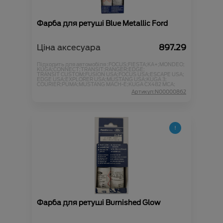
Фарба для ретуші Blue Metallic Ford
Ціна аксесуара
897.29
Підходить для автомобіля :
FOCUS;
FIESTA;
KA+;
MONDEO;
KUGA;
CONNECT;
TRANSIT;
RANGER;
EDGE;
TRANSIT CUSTOM;
FUSION USA;
FOCUS USA;
ESCAPE USA;
EDGE USA;
EXPLORER USA;
MUSTANG USA;
KUGA 3;
COURIER;
PUMA;
MUSTANG MACH-E;
KUGA CX482 MCA;
Артикул:N00000862
Фарба для ретуші Burnished Glow