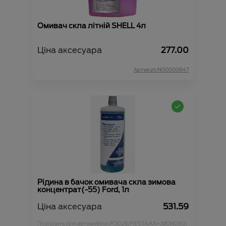
Омивач скла літній SHELL 4л
Ціна аксесуара
277.00
Артикул:N00000647
Рідина в бачок омивача скла зимова
концентрат(-55) Ford, 1л
Ціна аксесуара
531.59
Підходить для автомобіля :
FOCUS;
FIESTA;
KA+;
MONDEO;