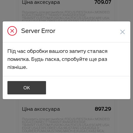
Ціна аксесуара
709.07
Підходить для автомобіля :
FOCUS;
FIESTA;
KA+;
MONDEO;
KUGA;
CONNECT;
TRANSIT;
RANGER;
EDGE;
TRANSIT CUSTOM;
FUSION USA;
FOCUS USA;
ESCAPE USA;
EDGE USA;
EXPLORER USA;
MUSTANG USA;
KUGA 3;
COURIER;
PUMA;
MUSTANG MACH-E;
KUGA CX482 MCA;
×
Артикул:N00000863
Server Error
Під час обробки вашого запиту сталася
помилка. Будь ласка, спробуйте ще раз
пізніше.
OK
Фарба для ретуші Frozen White
Ціна аксесуара
897.29
Підходить для автомобіля :
FOCUS;
FIESTA;
KA+;
MONDEO;
KUGA;
CONNECT;
TRANSIT;
RANGER;
EDGE;
TRANSIT CUSTOM;
FUSION USA;
FOCUS USA;
ESCAPE USA;
EDGE USA;
EXPLORER USA;
MUSTANG USA;
KUGA 3;
COURIER;
PUMA;
MUSTANG MACH-E;
KUGA CX482 MCA;