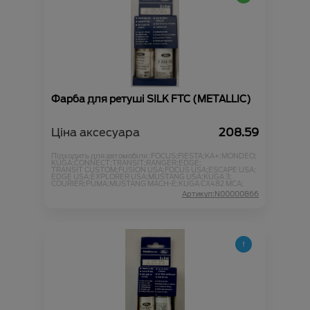
Фарба для ретуші SILK FTC (METALLIC)
Ціна аксесуара
208.59
Підходить для автомобіля :
FOCUS;
FIESTA;
KA+;
MONDEO;
KUGA;
CONNECT;
TRANSIT;
RANGER;
EDGE;
TRANSIT CUSTOM;
FUSION USA;
FOCUS USA;
ESCAPE USA;
EDGE USA;
EXPLORER USA;
MUSTANG USA;
KUGA 3;
COURIER;
PUMA;
MUSTANG MACH-E;
KUGA CX482 MCA;
Артикул:N00000866