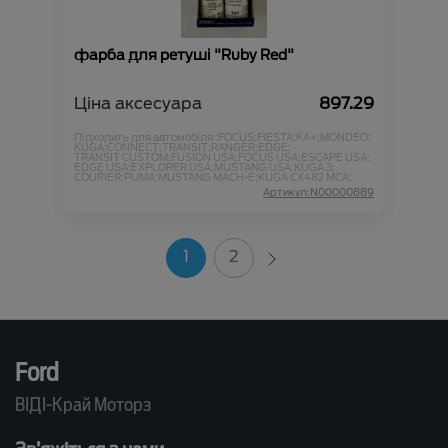
фарба для ретуші "Ruby Red"
Ціна аксесуара
897.29
Підходить для автомобіля :
FOCUS;
FIESTA;
KA+;
MONDEO;
KUGA;
CONNECT;
TRANSIT;
RANGER;
EDGE;
TRANSIT CUSTOM;
FUSION USA;
FOCUS USA;
ESCAPE USA;
EDGE USA;
EXPLORER USA;
MUSTANG USA;
KUGA 3;
COURIER;
PUMA;
MUSTANG MACH-E;
KUGA CX482 MCA;
Артикул:N00000889
1
2
Ford
ВІДІ-Край Моторз