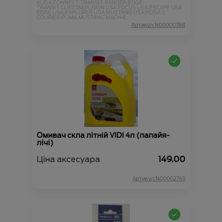
KUGA;
CONNECT;
TRANSIT;
RANGER;
EDGE;
TRANSIT CUSTOM;
FUSION USA;
FOCUS USA;
ESCAPE USA;
EDGE USA;
EXPLORER USA;
MUSTANG USA;
KUGA 3;
COURIER;
PUMA;
MUSTANG MACH-E;
Артикул:N00000788
Омивач скла літній VIDI 4л (папайя-
лічі)
Ціна аксесуара
149.00
Артикул:N00002745