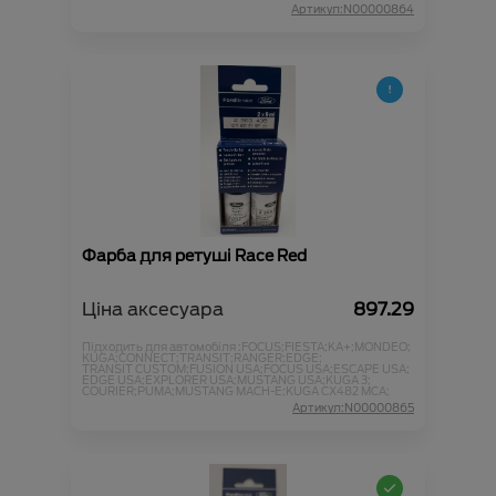
Артикул:N00000864
Фарба для ретуші Race Red
Ціна аксесуара
897.29
Підходить для автомобіля :
FOCUS;
FIESTA;
KA+;
MONDEO;
KUGA;
CONNECT;
TRANSIT;
RANGER;
EDGE;
TRANSIT CUSTOM;
FUSION USA;
FOCUS USA;
ESCAPE USA;
EDGE USA;
EXPLORER USA;
MUSTANG USA;
KUGA 3;
COURIER;
PUMA;
MUSTANG MACH-E;
KUGA CX482 MCA;
Артикул:N00000865