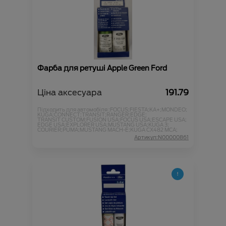
Фарба для ретуші Apple Green Ford
Ціна аксесуара
191.79
Підходить для автомобіля :
FOCUS;
FIESTA;
KA+;
MONDEO;
KUGA;
CONNECT;
TRANSIT;
RANGER;
EDGE;
TRANSIT CUSTOM;
FUSION USA;
FOCUS USA;
ESCAPE USA;
EDGE USA;
EXPLORER USA;
MUSTANG USA;
KUGA 3;
COURIER;
PUMA;
MUSTANG MACH-E;
KUGA CX482 MCA;
Артикул:N00000861