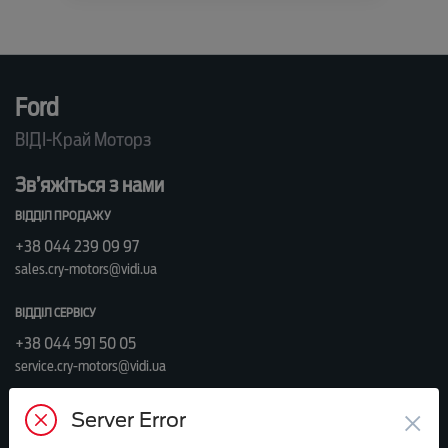
Ford
ВІДІ-Край Моторз
Зв’яжіться з нами
ВІДДІЛ ПРОДАЖУ
+38 044 239 09 97
sales.cry-motors@vidi.ua
ВІДДІЛ СЕРВІСУ
+38 044 591 50 05
service.cry-motors@vidi.ua
×
Або приїздіть до нас:
Server Error
вул. Велика Кільцева, 60а