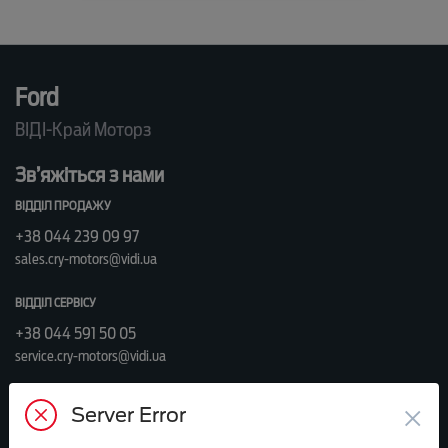
Ford
ВІДІ-Край Моторз
Зв’яжіться з нами
ВІДДІЛ ПРОДАЖУ
+38 044 239 09 97
sales.cry-motors@vidi.ua
ВІДДІЛ СЕРВІСУ
+38 044 591 50 05
service.cry-motors@vidi.ua
Або приїздіть до нас:
×
Server Error
вул. Велика Кільцева, 60а