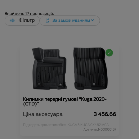
Знайдено
17
пропозицій:
Фільтр
Килимки передні гумові "Kuga 2020-
(CTD)"
Ціна аксесуара
3 456.66
Підходить для автомобіля :
KUGA 3;
KUGA CX482 MCA;
Артикул:N00000157