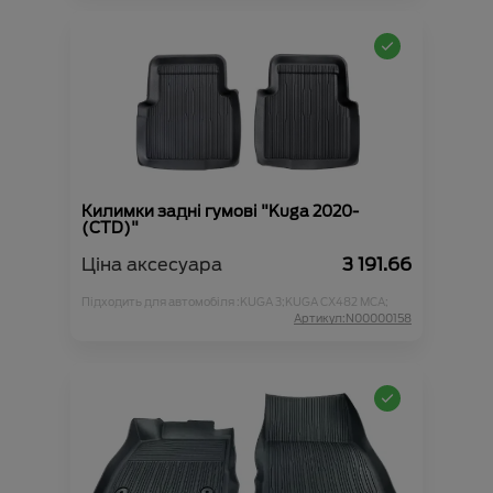
Килимки задні гумові "Kuga 2020-
(CTD)"
Ціна аксесуара
3 191.66
Підходить для автомобіля :
KUGA 3;
KUGA CX482 MCA;
Артикул:N00000158