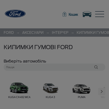
Toggle navigation
Toggle
Кошик
0
→
→
→
FORD
АКСЕСУАРИ
ІНТЕР'ЄР
КИЛИМКИ ГУМОВ
КИЛИМКИ ГУМОВІ FORD
Виберіть автомобіль
KUGA CX482 MCA
KUGA 3
PUMA
MUST