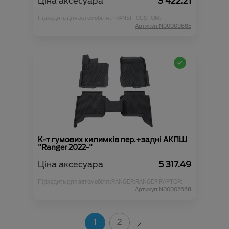
Ціна аксесуара
3 422.21
Підходить для автомобіля :
TRANSIT CUSTOM;
Артикул:N00000885
К-т гумових килимків пер.+задні АКПШ
"Ranger 2022-"
Ціна аксесуара
5 317.49
Підходить для автомобіля :
RANGER;
RANGER RAPTOR;
Артикул:N00002668
1
2