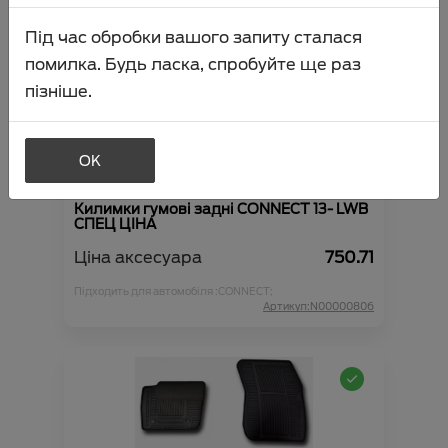
Під час обробки вашого запиту сталася
помилка. Будь ласка, спробуйте ще раз
пізніше.
OK
Килимки гумові задні CONNECT 13- LWB
СПЕЦ ЦІНА
Ціна аксесуара
750.71
Підходить для автомобіля :
CONNECT;
Артикул:N00000806