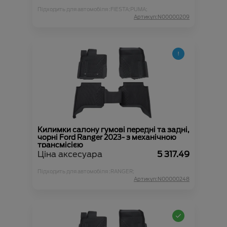
Підходить для автомобіля :
FIESTA;
PUMA;
Артикул:N00000209
Килимки салону гумові передні та задні,
чорні Ford Ranger 2023- з механічною
трансмісією
Ціна аксесуара
5 317.49
Підходить для автомобіля :
RANGER;
Артикул:N00000248