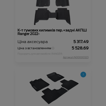
К-т гумових килимків пер.+задні АКПШ
Ranger 2022-
Ціна аксесуара
5 317.49
5 528.69
Ціна з встановленням
Підходить для автомобіля :
RANGER;
Артикул:N00000323