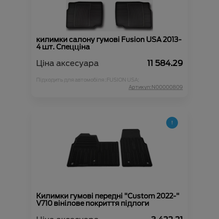
килимки салону гумові Fusion USA 2013-
4 шт. Спецціна
Ціна аксесуара
11 584.29
Підходить для автомобіля :
FUSION USA;
Артикул:N00000809
Килимки гумові передні "Custom 2022-"
V710 вінілове покриття підлоги