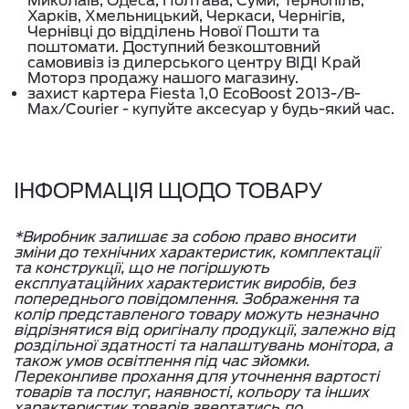
Миколаїв, Одеса, Полтава, Суми, Тернопіль,
Харків, Хмельницький, Черкаси, Чернігів,
Чернівці до відділень Нової Пошти та
поштомати. Доступний безкоштовний
самовивіз із дилерського центру ВІДІ Край
Моторз продажу нашого магазину.
захист картера Fiesta 1,0 EcoBoost 2013-/В-
Мах/Courier - купуйте аксесуар у будь-який час.
ІНФОРМАЦІЯ ЩОДО ТОВАРУ
*Виробник залишає за собою право вносити
зміни до технічних характеристик, комплектації
та конструкції, що не погіршують
експлуатаційних характеристик виробів, без
попереднього повідомлення. Зображення та
колір представленого товару можуть незначно
відрізнятися від оригіналу продукції, залежно від
роздільної здатності та налаштувань монітора, а
також умов освітлення під час зйомки.
Переконливе прохання для уточнення вартості
товарів та послуг, наявності, кольору та інших
характеристик товарів звертатись до