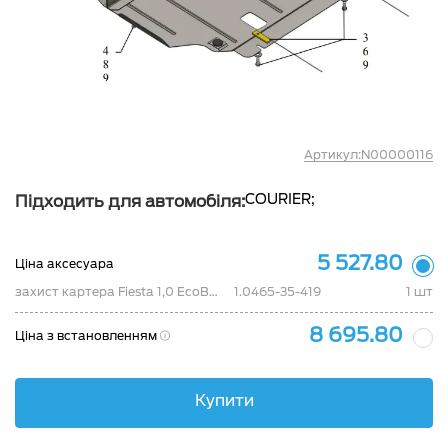
Артикул:N00000116
COURIER;
Підходить для автомобіля:
5 527.80
Ціна аксесуара
захист картера Fiesta 1,0 EcoBoost 2013-/В-Мах/Courier
1.0465-35-419
1 шт
8 695.80
Ціна з встановленням
Купити