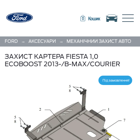
Toggle navigation
Toggle
Кошик
0
→
→
→
FORD
АКСЕСУАРИ
МЕХАНІЧНИЙ ЗАХИСТ АВТО
ЗАХИСТ КАРТЕРА FIESTA 1,0
ECOBOOST 2013-/В-МАХ/COURIER
Під замовлення