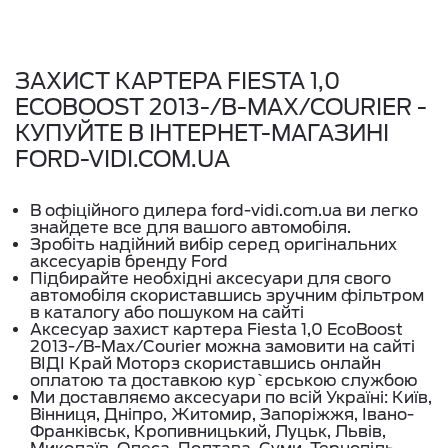
ЗАХИСТ КАРТЕРА FIESTA 1,0
ECOBOOST 2013-/В-МАХ/COURIER -
КУПУЙТЕ В ІНТЕРНЕТ-МАГАЗИНІ
FORD-VIDI.COM.UA
В офіційного дилера ford-vidi.com.ua ви легко
знайдете все для вашого автомобіля.
Зробіть надійний вибір серед оригінальних
аксесуарів бренду Ford
Підбирайте необхідні аксесуари для свого
автомобіля скориставшись зручним фільтром
в каталогу або пошуком на сайті
Аксесуар захист картера Fiesta 1,0 EcoBoost
2013-/В-Мах/Courier можна замовити на сайті
ВІДІ Край Моторз скориставшись онлайн
оплатою та доставкою кур`єрською службою
Ми доставляємо аксесуари по всій Україні: Київ,
Вінниця, Дніпро, Житомир, Запоріжжя, Івано-
Франківськ, Кропивницький, Луцьк, Львів,