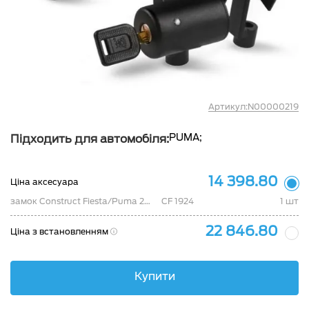
Артикул:N00000219
PUMA;
Підходить для автомобіля:
14 398.80
Ціна аксесуара
замок Construct Fiesta/Puma 2017- АT CF 1924
CF 1924
1 шт
22 846.80
Ціна з встановленням
Купити