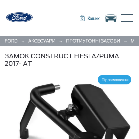
Toggle navigation
Toggle
Кошик
0
→
→
→
FORD
АКСЕСУАРИ
ПРОТИУГОННІ ЗАСОБИ
МЕХ
ЗАМОК CONSTRUCT FIESTA/PUMA
2017- АT
Під замовлення