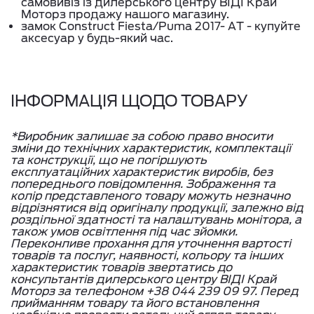
самовивіз із дилерського центру ВІДІ Край
Моторз продажу нашого магазину.
замок Construct Fiesta/Puma 2017- АT - купуйте
аксесуар у будь-який час.
ІНФОРМАЦІЯ ЩОДО ТОВАРУ
*Виробник залишає за собою право вносити
зміни до технічних характеристик, комплектації
та конструкції, що не погіршують
експлуатаційних характеристик виробів, без
попереднього повідомлення. Зображення та
колір представленого товару можуть незначно
відрізнятися від оригіналу продукції, залежно від
роздільної здатності та налаштувань монітора, а
також умов освітлення під час зйомки.
Переконливе прохання для уточнення вартості
товарів та послуг, наявності, кольору та інших
характеристик товарів звертатись до
консультантів дилерського центру ВІДІ Край
Моторз за телефоном +38 044 239 09 97. Перед
прийманням товару та його встановлення