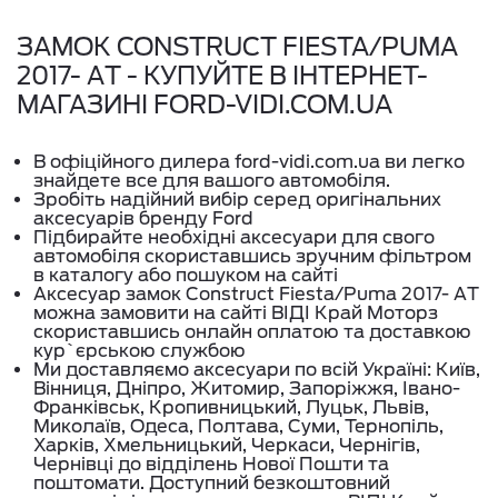
ЗАМОК CONSTRUCT FIESTA/PUMA
2017- АT - КУПУЙТЕ В ІНТЕРНЕТ-
МАГАЗИНІ FORD-VIDI.COM.UA
В офіційного дилера ford-vidi.com.ua ви легко
знайдете все для вашого автомобіля.
Зробіть надійний вибір серед оригінальних
аксесуарів бренду Ford
Підбирайте необхідні аксесуари для свого
автомобіля скориставшись зручним фільтром
в каталогу або пошуком на сайті
Аксесуар замок Construct Fiesta/Puma 2017- АT
можна замовити на сайті ВІДІ Край Моторз
скориставшись онлайн оплатою та доставкою
кур`єрською службою
Ми доставляємо аксесуари по всій Україні: Київ,
Вінниця, Дніпро, Житомир, Запоріжжя, Івано-
Франківськ, Кропивницький, Луцьк, Львів,
Миколаїв, Одеса, Полтава, Суми, Тернопіль,
Харків, Хмельницький, Черкаси, Чернігів,
Чернівці до відділень Нової Пошти та
поштомати. Доступний безкоштовний