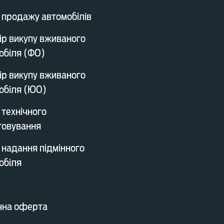
 продажу автомобілів
ір викупу вживаного
обіля (ФО)
ір викупу вживаного
обіля (ЮО)
 технічного
говування
 надання підмінного
обіля
чна оферта