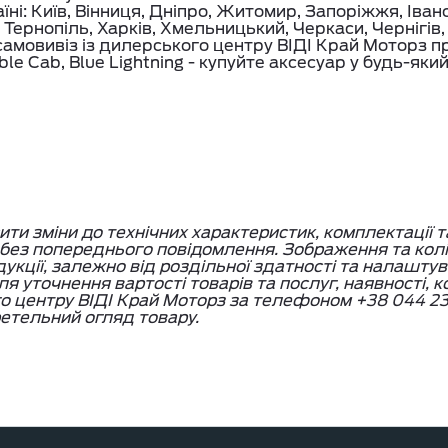
їні: Київ, Вінниця, Дніпро, Житомир, Запоріжжя, Іва
 Тернопіль, Харків, Хмельницький, Черкаси, Чернігів
амовивіз із дилерського центру ВІДІ Край Моторз п
ble Cab, Blue Lightning - купуйте аксесуар у будь-який
и зміни до технічних характеристик, комплектації т
, без попереднього повідомлення. Зображення та кол
дукції, залежно від роздільної здатності та налашту
я уточнення вартості товарів та послуг, наявності, 
го центру ВІДІ Край Моторз за телефоном +38 044 23
етельний огляд товару.