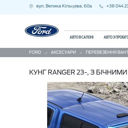
вул. Велика Кільцева, 60а
+38 044 2
АВТО В САЛОНІ
АВТО З ПРОБІ
→
→
FORD
АКСЕСУАРИ
КУНГ RANGER 23-, З БІЧНИМИ