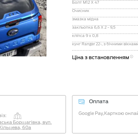
Болт M12 X 47
Очисник
змазка мідна
закльопка 6,6 X 2 - 9,5
кліпса 9 х 0,8
Ціна з встановленням
Оплата
Google Pay,
Карткою онла
із:
ївська Борщагівка, вул.
Кільцева, 60а