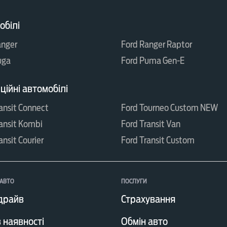
обілі
anger
Ford Ranger Raptor
uga
Ford Puma Gen-E
ійні автомобілі
ansit Connect
Ford Tourneo Custom NEW
ansit Kombi
Ford Transit Van
ansit Courier
Ford Transit Custom
АВТО
ПОСЛУГИ
драйв
Страхування
 наявності
Обмін авто