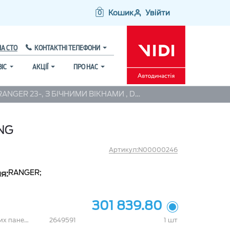
Кошик
Увійти
0
НА СТО
КОНТАКТНІ ТЕЛЕФОНИ
ВІС
АКЦІЇ
ПРО НАС
КУНГ RANGER 23-, З БІЧНИМИ ВІКНАМИ , DOUBLE CAB, BLUE LIGHTNING
NG
Артикул:N00000246
RANGER;
я:
301 839.80
комплект розпорок задніх бокових панелей Ranger 2023-
2649591
1 шт