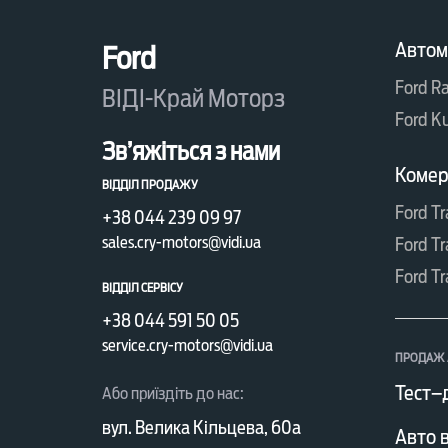
Автом
Ford
Ford R
ВІДІ-Край Моторз
Ford K
Зв’яжіться з нами
Комерц
ВІДДІЛ ПРОДАЖУ
Ford Tr
+38 044 239 09 97
sales.cry-motors@vidi.ua
Ford Tr
Ford Tr
ВІДДІЛ СЕРВІСУ
+38 044 591 50 05
service.cry-motors@vidi.ua
ПРОДАЖ 
Тест–
Або приїздіть до нас:
вул. Велика Кільцева, 60а
Авто в