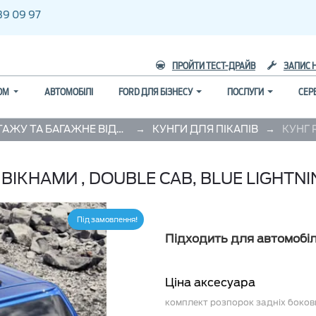
39 09 97
ПРОЙТИ ТЕСТ-ДРАЙВ
ЗАПИС 
ГОМ
АВТОМОБІЛІ
FORD ДЛЯ БІЗНЕСУ
ПОСЛУГИ
СЕР
→
→
ПЕРЕВЕЗЕННЯ ВАНТАЖУ ТА БАГАЖНЕ ВІДДІЛЕННЯ
КУНГИ ДЛЯ ПІКАПІВ
 ВІКНАМИ , DOUBLE CAB, BLUE LIGHTNI
Під замовлення
Підходить для автомобіл
Ціна аксесуара