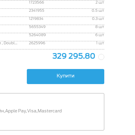
1723566
2 шт
2341955
0.5 шт
1219834
0.3 шт
5655349
8 шт
5264089
6 шт
кунг Ranger 22-, з бічними вікнами , Double Cab, Blue Lightning
2625996
1 шт
329 295.80
Купити
йн,
Apple Pay,
Visa,
Mastercard