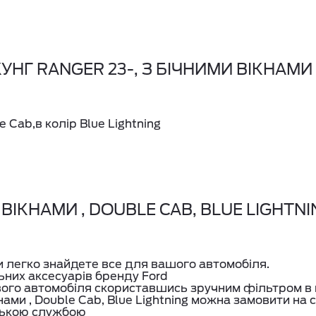
НГ RANGER 23-, З БІЧНИМИ ВІКНАМИ 
e Cab,в колір Blue Lightning
 ВІКНАМИ , DOUBLE CAB, BLUE LIGHTNI
ви легко знайдете все для вашого автомобіля.
ьних аксесуарів бренду Ford
вого автомобіля скориставшись зручним фільтром в 
кнами , Double Cab, Blue Lightning можна замовити н
ською службою