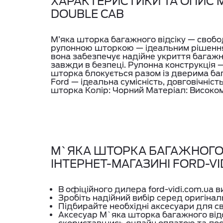
ХАРАКТЕРИСТИКИ ТА ОПИС М
DOUBLE CAB
М’яка шторка багажного відсіку — свобод
рулонною шторкою — ідеальним рішенням 
вона забезпечує надійне укриття багажно
завжди в безпеці. Рулонна конструкція 
шторка блокується разом із дверима ба
Ford — ідеальна сумісність, довговічніст
шторка Колір: Чорний Матеріал: Високом
М`ЯКА ШТОРКА БАГАЖНОГО В
ІНТЕРНЕТ-МАГАЗИНІ FORD-VI
В офіційного дилера ford-vidi.com.ua 
Зробіть надійний вибір серед оригінал
Підбирайте необхідні аксесуари для с
Аксесуар М`яка шторка багажного відсі