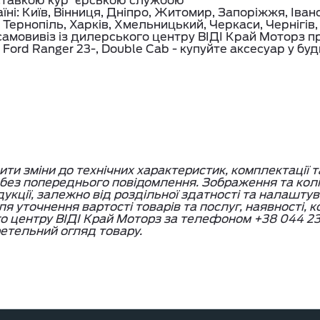
ставкою кур`єрською службою
їні: Київ, Вінниця, Дніпро, Житомир, Запоріжжя, Іва
 Тернопіль, Харків, Хмельницький, Черкаси, Чернігів
амовивіз із дилерського центру ВІДІ Край Моторз п
ord Ranger 23-, Double Cab - купуйте аксесуар у буд
и зміни до технічних характеристик, комплектації т
, без попереднього повідомлення. Зображення та кол
дукції, залежно від роздільної здатності та налашту
я уточнення вартості товарів та послуг, наявності, 
го центру ВІДІ Край Моторз за телефоном +38 044 23
етельний огляд товару.