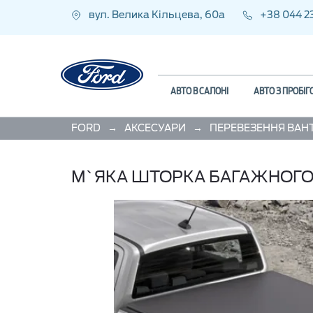
вул. Велика Кільцева, 60а
+38 044 2
АВТО В САЛОНІ
АВТО З ПРОБІ
→
→
FORD
АКСЕСУАРИ
М`ЯКА ШТОРКА БАГАЖНОГО В