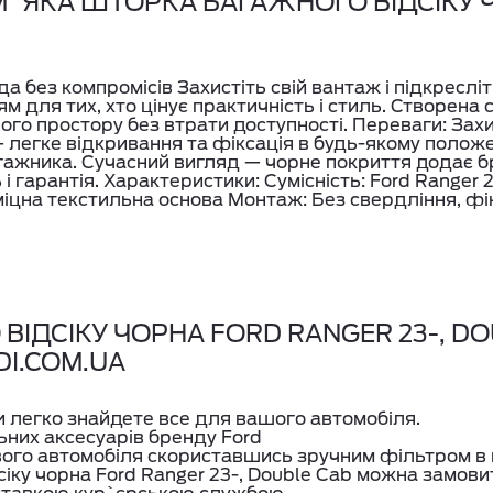
`ЯКА ШТОРКА БАГАЖНОГО ВІДСІКУ Ч
а без компромісів Захистіть свій вантаж і підкреслі
для тих, хто цінує практичність і стиль. Створена 
го простору без втрати доступності. Переваги: Захи
— легке відкривання та фіксація в будь-якому положе
гажника. Сучасний вигляд — чорне покриття додає б
ь і гарантія. Характеристики: Сумісність: Ford Ranger
іцна текстильна основа Монтаж: Без свердління, фі
ІДСІКУ ЧОРНА FORD RANGER 23-, DOU
DI.COM.UA
ви легко знайдете все для вашого автомобіля.
ьних аксесуарів бренду Ford
вого автомобіля скориставшись зручним фільтром в 
ку чорна Ford Ranger 23-, Double Cab можна замовит