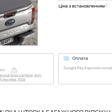
Ціна з встановленням
Оплата
Google Pay,
Карткою онла
із:
ївська Борщагівка, вул.
Кільцева, 60а