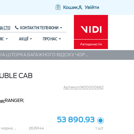
Кошик
Увійти
0
НА СТО
КОНТАКТНІ ТЕЛЕФОНИ
ВІС
АКЦІЇ
ПРО НАС
М`ЯКА ШТОРКА БАГАЖНОГО ВІДСІКУ ЧОРНА FORD RANGER 23-, DOUBLE CAB
UBLE CAB
Артикул:N00000662
RANGER;
я:
53 890.93
М`яка шторка багажного відсіку чорна Ford Ranger 23-, Double Cab
2639144
1 шт