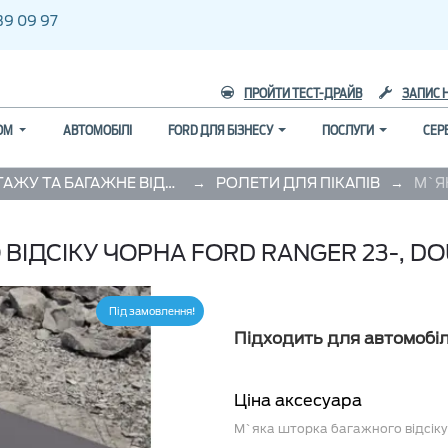
39 09 97
ПРОЙТИ ТЕСТ-ДРАЙВ
ЗАПИС 
ГОМ
АВТОМОБІЛІ
FORD ДЛЯ БІЗНЕСУ
ПОСЛУГИ
СЕР
→
→
ПЕРЕВЕЗЕННЯ ВАНТАЖУ ТА БАГАЖНЕ ВІДДІЛЕННЯ
РОЛЕТИ ДЛЯ ПІКАПІВ
ІДСІКУ ЧОРНА FORD RANGER 23-, DO
Під замовлення
Підходить для автомобіл
Ціна аксесуара