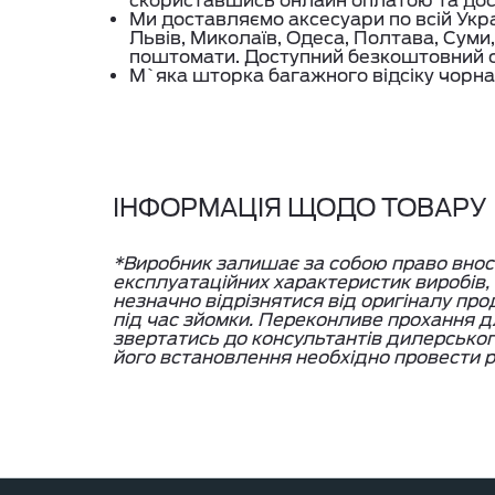
скориставшись онлайн оплатою та до
Ми доставляємо аксесуари по всій Укра
Львів, Миколаїв, Одеса, Полтава, Суми,
поштомати. Доступний безкоштовний с
М`яка шторка багажного відсіку чорна F
ІНФОРМАЦІЯ ЩОДО ТОВАРУ
*Виробник залишає за собою право вносит
експлуатаційних характеристик виробів
незначно відрізнятися від оригіналу про
під час зйомки. Переконливе прохання дл
звертатись до консультантів дилерсько
його встановлення необхідно провести р