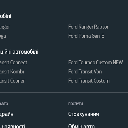
обілі
anger
Ford Ranger Raptor
uga
Ford Puma Gen-E
ійні автомобілі
ansit Connect
Ford Tourneo Custom NEW
ansit Kombi
Ford Transit Van
ansit Courier
Ford Transit Custom
АВТО
ПОСЛУГИ
драйв
Страхування
 наявності
Обмін авто