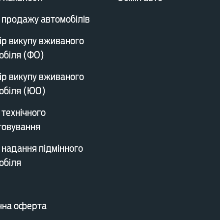
 продажу автомобілів
ір викупу вживаного
обіля (ФО)
ір викупу вживаного
обіля (ЮО)
 технічного
говування
 надання підмінного
обіля
чна оферта