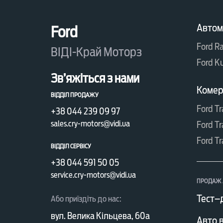
Автом
Ford
Ford R
ВІДІ-Край Моторз
Ford K
Зв’яжіться з нами
Комерц
ВІДДІЛ ПРОДАЖУ
Ford Tr
+38 044 239 09 97
sales.cry-motors@vidi.ua
Ford Tr
Ford Tr
ВІДДІЛ СЕРВІСУ
+38 044 591 50 05
service.cry-motors@vidi.ua
ПРОДАЖ 
Тест–
Або приїздіть до нас:
вул. Велика Кільцева, 60а
Авто в