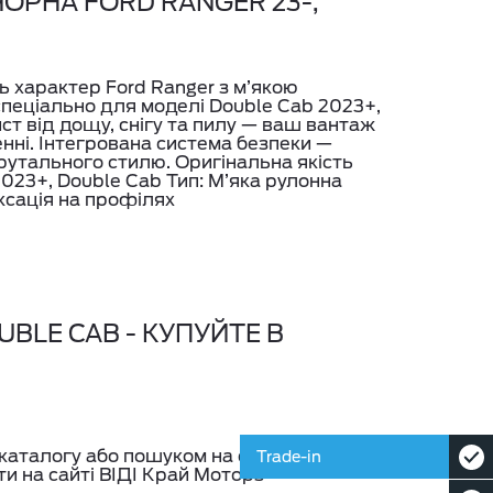
ОРНА FORD RANGER 23-,
ть характер Ford Ranger з м’якою
спеціально для моделі Double Cab 2023+,
ст від дощу, снігу та пилу — ваш вантаж
нні. Інтегрована система безпеки —
рутального стилю. Оригінальна якість
 2023+, Double Cab Тип: М’яка рулонна
ксація на профілях
BLE CAB - КУПУЙТЕ В
каталогу або пошуком на сайті
Trade-in
и на сайті ВІДІ Край Моторз