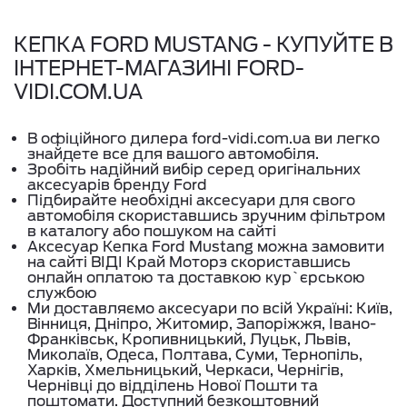
КЕПКА FORD MUSTANG - КУПУЙТЕ В
ІНТЕРНЕТ-МАГАЗИНІ FORD-
VIDI.COM.UA
В офіційного дилера ford-vidi.com.ua ви легко
знайдете все для вашого автомобіля.
Зробіть надійний вибір серед оригінальних
аксесуарів бренду Ford
Підбирайте необхідні аксесуари для свого
автомобіля скориставшись зручним фільтром
в каталогу або пошуком на сайті
Аксесуар Кепка Ford Mustang можна замовити
на сайті ВІДІ Край Моторз скориставшись
онлайн оплатою та доставкою кур`єрською
службою
Ми доставляємо аксесуари по всій Україні: Київ,
Вінниця, Дніпро, Житомир, Запоріжжя, Івано-
Франківськ, Кропивницький, Луцьк, Львів,
Миколаїв, Одеса, Полтава, Суми, Тернопіль,
Харків, Хмельницький, Черкаси, Чернігів,
Чернівці до відділень Нової Пошти та
поштомати. Доступний безкоштовний