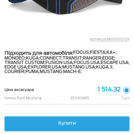
Артикул:N00000724
FOCUS;
FIESTA;
KA+;
Підходить для автомобіля:
MONDEO;
KUGA;
CONNECT;
TRANSIT;
RANGER;
EDGE;
TRANSIT CUSTOM;
FUSION USA;
FOCUS USA;
ESCAPE USA;
EDGE USA;
EXPLORER USA;
MUSTANG USA;
KUGA 3;
COURIER;
PUMA;
MUSTANG MACH-E;
1 514.32
Ціна аксесуара
Кепка Ford Mustang
35030885
1 шт
Купити