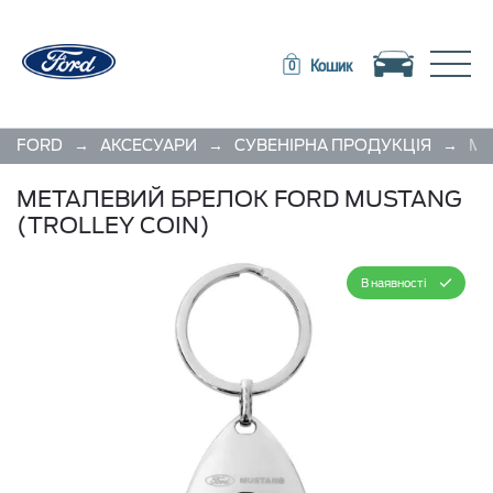
Toggle navigation
Toggle
Кошик
0
→
→
→
FORD
АКСЕСУАРИ
СУВЕНІРНА ПРОДУКЦІЯ
МЕ
МЕТАЛЕВИЙ БРЕЛОК FORD MUSTANG
(TROLLEY COIN)
В наявності