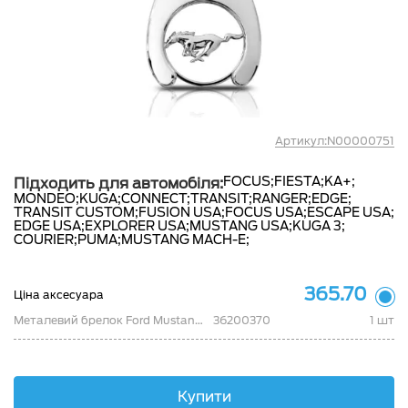
Артикул:N00000751
FOCUS;
FIESTA;
KA+;
Підходить для автомобіля:
MONDEO;
KUGA;
CONNECT;
TRANSIT;
RANGER;
EDGE;
TRANSIT CUSTOM;
FUSION USA;
FOCUS USA;
ESCAPE USA;
EDGE USA;
EXPLORER USA;
MUSTANG USA;
KUGA 3;
COURIER;
PUMA;
MUSTANG MACH-E;
365.70
Ціна аксесуара
Металевий брелок Ford Mustang (Trolley Coin)
36200370
1 шт
Купити