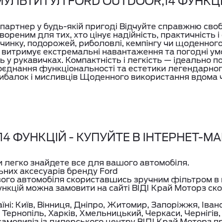
МУЛЬТИТУЛ FORD OUTDOOR,14 ФУНКЦ
партнер у будь-якій пригоді Відчуйте справжню сво
реним для тих, хто цінує надійність, практичність 
очинку, подорожей, риболовлі, кемпінгу чи щоденного
— витримує екстремальні навантаження та погодні ум
ть у рукавичках. Компактність і легкість — ідеально 
оєднання функціональності та естетики легендарного 
 Рибалок і мисливців Щоденного використання вдома ч
 ФУНКЦІЙ - КУПУЙТЕ В ІНТЕРНЕТ-МАГ
ви легко знайдете все для вашого автомобіля.
ьних аксесуарів бренду Ford
вого автомобіля скориставшись зручним фільтром в 
ункцій можна замовити на сайті ВІДІ Край Моторз с
їні: Київ, Вінниця, Дніпро, Житомир, Запоріжжя, Іва
 Тернопіль, Харків, Хмельницький, Черкаси, Чернігів
амовивіз із дилерського центру ВІДІ Край Моторз п