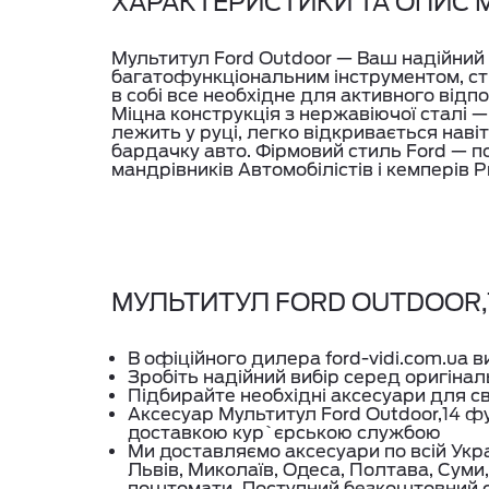
ХАРАКТЕРИСТИКИ ТА ОПИС 
Мультитул Ford Outdoor — Ваш надійний 
багатофункціональним інструментом, ство
в собі все необхідне для активного відп
Міцна конструкція з нержавіючої сталі 
лежить у руці, легко відкривається наві
бардачку авто. Фірмовий стиль Ford — п
мандрівників Автомобілістів і кемперів
МУЛЬТИТУЛ FORD OUTDOOR,14
В офіційного дилера ford-vidi.com.ua 
Зробіть надійний вибір серед оригінал
Підбирайте необхідні аксесуари для с
Аксесуар Мультитул Ford Outdoor,14 ф
доставкою кур`єрською службою
Ми доставляємо аксесуари по всій Укра
Львів, Миколаїв, Одеса, Полтава, Суми,
поштомати. Доступний безкоштовний с