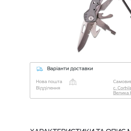
Варіанти доставки
Нова пошта
Самовив
Відділення
с. Софі
Велика 