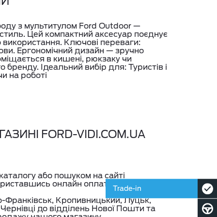
ІЙ
боду з мультитулом Ford Outdoor —
і стиль. Цей компактний аксесуар поєднує
 використання. Ключові переваги: ️
ови. Ергономічний дизайн — зручно
поміщається в кишені, рюкзаку чи
бренду. Ідеальний вибір для: Туристів і
и на роботі
АЗИНІ FORD-VIDI.COM.UA
каталогу або пошуком на сайті
користавшись онлайн оплатою та
Trade-in
но-Франківськ, Кропивницький, Луцьк,
, Чернівці до відділень Нової Пошти та
родажу нашого магазину.