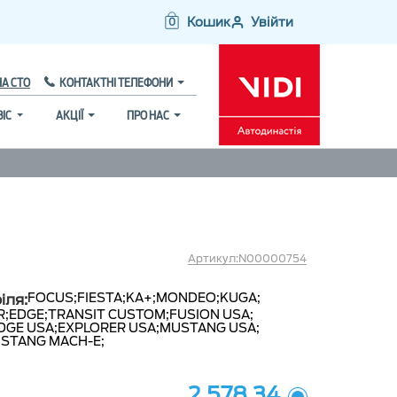
Кошик
Увійти
0
НА СТО
КОНТАКТНІ ТЕЛЕФОНИ
ВІС
АКЦІЇ
ПРО НАС
Артикул:N00000754
FOCUS;
FIESTA;
KA+;
MONDEO;
KUGA;
іля:
R;
EDGE;
TRANSIT CUSTOM;
FUSION USA;
DGE USA;
EXPLORER USA;
MUSTANG USA;
STANG MACH-E;
2 578.34