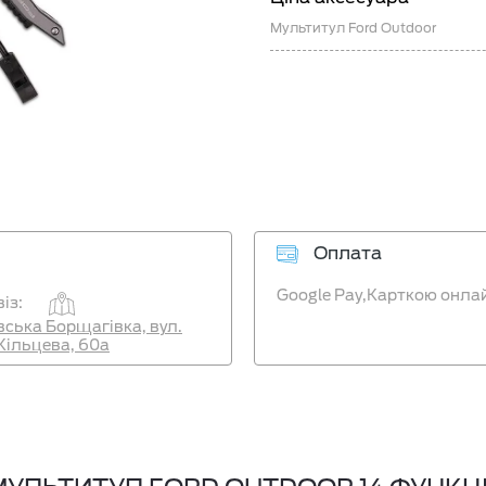
Мультитул Ford Outdoor
Оплата
Google Pay,
Карткою онла
із:
ївська Борщагівка, вул.
Кільцева, 60а