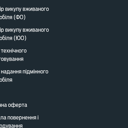
ір викупу вживаного
обіля (ФО)
ір викупу вживаного
обіля (ЮО)
 технічного
говування
 надання підмінного
обіля
чна оферта
ла повернення і
одування