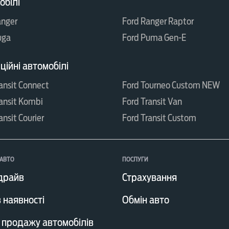
обілі
anger
Ford Ranger Raptor
uga
Ford Puma Gen-E
ійні автомобілі
ansit Connect
Ford Tourneo Custom NEW
ansit Kombi
Ford Transit Van
ansit Courier
Ford Transit Custom
АВТО
ПОСЛУГИ
драйв
Страхування
 наявності
Обмін авто
 продажу автомобілів