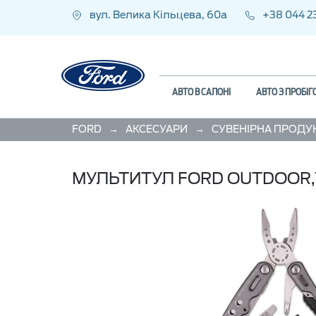
вул. Велика Кільцева, 60а
+38 044 2
АВТО В САЛОНІ
АВТО З ПРОБІ
→
→
FORD
АКСЕСУАРИ
СУВЕНІРНА ПРОДУ
МУЛЬТИТУЛ FORD OUTDOOR,