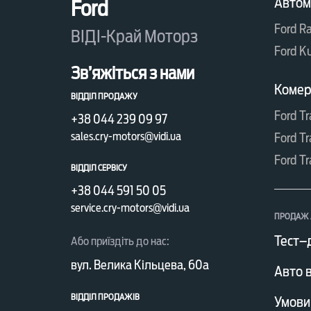
Автом
Ford
Ford R
ВІДІ-Край Моторз
Ford K
Зв’яжіться з нами
Комерц
ВІДДІЛ ПРОДАЖУ
Ford Tr
+38 044 239 09 97
sales.cry-motors@vidi.ua
Ford Tr
Ford Tr
ВІДДІЛ СЕРВІСУ
+38 044 591 50 05
service.cry-motors@vidi.ua
ПРОДАЖ 
Тест–
Або приїздіть до нас:
вул. Велика Кільцева, 60а
Авто в
ВІДДІЛ ПРОДАЖІВ
Умови