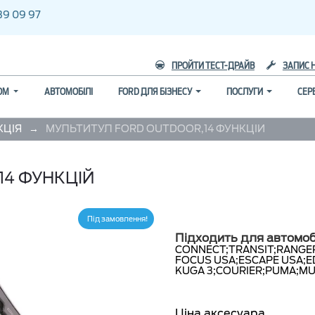
39 09 97
ПРОЙТИ ТЕСТ-ДРАЙВ
ЗАПИС 
ГОМ
АВТОМОБІЛІ
FORD ДЛЯ БІЗНЕСУ
ПОСЛУГИ
СЕР
→
КЦІЯ
МУЛЬТИТУЛ FORD OUTDOOR,14 ФУНКЦІЙ
14 ФУНКЦІЙ
Під замовлення
Підходить для автомоб
CONNECT;
TRANSIT;
RANGE
FOCUS USA;
ESCAPE USA;
E
KUGA 3;
COURIER;
PUMA;
MU
Ціна аксесуара