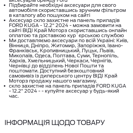
аксесуарів бренду Ford
Підбирайте необхідні аксесуари для свого
автомобіля скориставшись зручним фільтром
в каталогу або пошуком на сайті
Аксесуар скло захистне на панель приладів
FORD KUGA - 12.2“ 2024 - можна замовити на
сайті ВІДІ Край Моторз скориставшись онлайн
оплатою та доставкою кур`єрською службою
Ми доставляємо аксесуари по всій Україні: Київ,
Вінниця, Дніпро, Житомир, Запоріжжя, Івано-
Франківськ, Кропивницький, Луцьк, Львів,
Миколаїв, Одеса, Полтава, Суми, Тернопіль,
Харків, Хмельницький, Черкаси, Чернігів,
Чернівці до відділень Нової Пошти та
поштомати. Доступний безкоштовний
самовивіз із дилерського центру ВІДІ Край
Моторз продажу нашого магазину.
скло захистне на панель приладів FORD KUGA
- 12.2“ 2024 - - купуйте аксесуар у будь-який
час.
ІНФОРМАЦІЯ ЩОДО ТОВАРУ