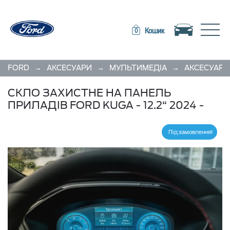
Toggle navigation
Toggle
Кошик
0
→
→
→
FORD
АКСЕСУАРИ
МУЛЬТИМЕДІА
АКСЕСУАРИ
СКЛО ЗАХИСТНЕ НА ПАНЕЛЬ
ПРИЛАДІВ FORD KUGA - 12.2“ 2024 -
Під замовлення