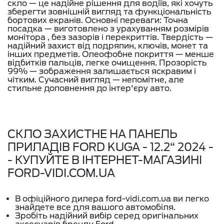
скло — це надійне рішення для водіїв, які хочуть
зберегти зовнішній вигляд та функціональність
бортових екранів. Основні переваги: Точна
посадка — виготовлено з урахуванням розмірів
монітора , без зазорів і перекриттів. Твердість —
надійний захист від подряпин, ключів, монет та
інших предметів. Олеофобне покриття — менше
відбитків пальців, легке очищення. Прозорість
99% — зображення залишається яскравим і
чітким. Сучасний вигляд — непомітне, але
стильне доповнення до інтер'єру авто.
СКЛО ЗАХИСТНЕ НА ПАНЕЛЬ
ПРИЛАДІВ FORD KUGA - 12.2“ 2024 -
- КУПУЙТЕ В ІНТЕРНЕТ-МАГАЗИНІ
FORD-VIDI.COM.UA
В офіційного дилера ford-vidi.com.ua ви легко
знайдете все для вашого автомобіля.
Зробіть надійний вибір серед оригінальних