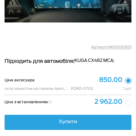
Артикул:N00000823
KUGA CX482 MCA;
Підходить для автомобіля:
850.00
Ціна аксесуара
скло захистне на панель приладів FORD KUGA - 12.2“ 2024 - Pixsel
FORD-0702
1 шт
2 962.00
Ціна з встановленням
Купити