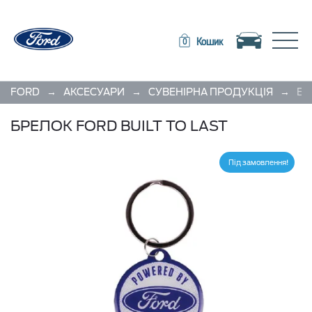
Toggle navigation
Toggle
Кошик
0
→
→
→
FORD
АКСЕСУАРИ
СУВЕНІРНА ПРОДУКЦІЯ
БР
БРЕЛОК FORD BUILT TO LAST
Під замовлення