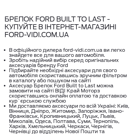
БРЕЛОК FORD BUILT TO LAST -
КУПУЙТЕ В ІНТЕРНЕТ-МАГАЗИНІ
FORD-VIDI.COM.UA
В офіційного дилера ford-vidi.com.ua ви легко
знайдете все для вашого автомобіля.
Зробіть надійний вибір серед оригінальних
аксесуарів бренду Ford
Підбирайте необхідні аксесуари для свого
автомобіля скориставшись зручним фільтром
в каталогу або пошуком на сайті
Аксесуар Брелок Ford Built to Last можна
замовити на сайті ВІДІ Край Моторз
скориставшись онлайн оплатою та доставкою
кур`єрською службою
Ми доставляємо аксесуари по всій Україні: Київ,
Вінниця, Дніпро, Житомир, Запоріжжя, Івано-
Франківськ, Кропивницький, Луцьк, Львів,
Миколаїв, Одеса, Полтава, Суми, Тернопіль,
Харків, Хмельницький, Черкаси, Чернігів,
Чернівці до відділень Нової Пошти та