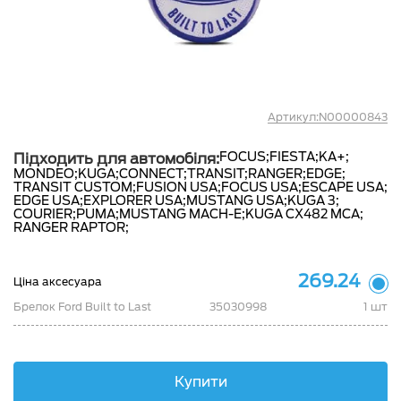
Артикул:N00000843
FOCUS;
FIESTA;
KA+;
Підходить для автомобіля:
MONDEO;
KUGA;
CONNECT;
TRANSIT;
RANGER;
EDGE;
TRANSIT CUSTOM;
FUSION USA;
FOCUS USA;
ESCAPE USA;
EDGE USA;
EXPLORER USA;
MUSTANG USA;
KUGA 3;
COURIER;
PUMA;
MUSTANG MACH-E;
KUGA CX482 MCA;
RANGER RAPTOR;
269.24
Ціна аксесуара
Брелок Ford Built to Last
35030998
1 шт
Купити