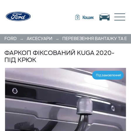
Toggle navigation
Toggle
Кошик
0
→
→
FORD
АКСЕСУАРИ
ПЕРЕВЕЗЕННЯ ВАНТАЖУ ТА БА
ФАРКОП ФІКСОВАНИЙ KUGA 2020-
ПІД КРЮК
Під замовлення