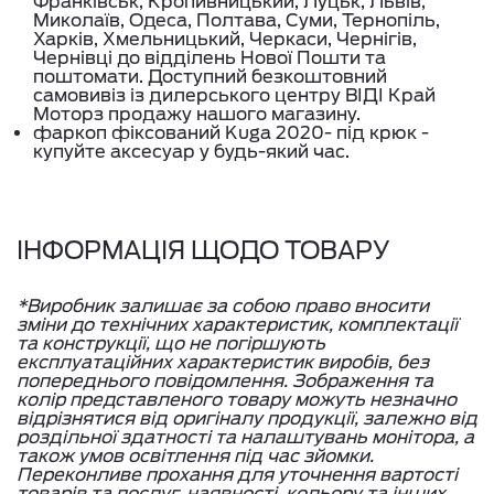
Франківськ, Кропивницький, Луцьк, Львів,
Миколаїв, Одеса, Полтава, Суми, Тернопіль,
Харків, Хмельницький, Черкаси, Чернігів,
Чернівці до відділень Нової Пошти та
поштомати. Доступний безкоштовний
самовивіз із дилерського центру ВІДІ Край
Моторз продажу нашого магазину.
фаркоп фіксований Kuga 2020- під крюк -
купуйте аксесуар у будь-який час.
ІНФОРМАЦІЯ ЩОДО ТОВАРУ
*Виробник залишає за собою право вносити
зміни до технічних характеристик, комплектації
та конструкції, що не погіршують
експлуатаційних характеристик виробів, без
попереднього повідомлення. Зображення та
колір представленого товару можуть незначно
відрізнятися від оригіналу продукції, залежно від
роздільної здатності та налаштувань монітора, а
також умов освітлення під час зйомки.
Переконливе прохання для уточнення вартості
товарів та послуг, наявності, кольору та інших