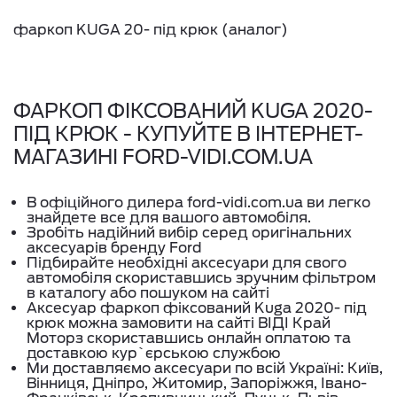
фаркоп KUGA 20- під крюк (аналог)
ФАРКОП ФІКСОВАНИЙ KUGA 2020-
ПІД КРЮК - КУПУЙТЕ В ІНТЕРНЕТ-
МАГАЗИНІ FORD-VIDI.COM.UA
В офіційного дилера ford-vidi.com.ua ви легко
знайдете все для вашого автомобіля.
Зробіть надійний вибір серед оригінальних
аксесуарів бренду Ford
Підбирайте необхідні аксесуари для свого
автомобіля скориставшись зручним фільтром
в каталогу або пошуком на сайті
Аксесуар фаркоп фіксований Kuga 2020- під
крюк можна замовити на сайті ВІДІ Край
Моторз скориставшись онлайн оплатою та
доставкою кур`єрською службою
Ми доставляємо аксесуари по всій Україні: Київ,
Вінниця, Дніпро, Житомир, Запоріжжя, Івано-