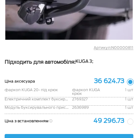
Артикул:N00000811
KUGA 3;
Підходить для автомобіля:
36 624.73
Ціна аксесуара
фаркоп KUGA 20- під крюк
фаркоп KUGA
1 шт
крюк
Електричний комплект буксирувальної балки "Kuga 2020-"
2769327
1 шт
Модуль буксирувального пристрою "Kuga 2020-"
2636989
1 шт
49 296.73
Ціна з встановленням