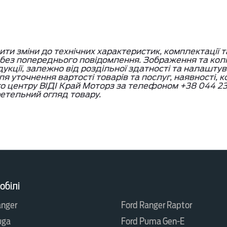
и зміни до технічних характеристик, комплектації т
, без попереднього повідомлення. Зображення та кол
дукції, залежно від роздільної здатності та налашту
я уточнення вартості товарів та послуг, наявності, 
го центру ВІДІ Край Моторз за телефоном +38 044 23
етельний огляд товару.
обілі
anger
Ford Ranger Raptor
uga
Ford Puma Gen-E