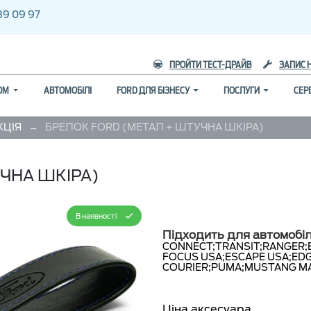
39 09 97
ПРОЙТИ ТЕСТ-ДРАЙВ
ЗАПИС 
ГОМ
АВТОМОБІЛІ
FORD ДЛЯ БІЗНЕСУ
ПОСЛУГИ
СЕР
→
КЦІЯ
БРЕЛОК FORD (МЕТАЛ + ШТУЧНА ШКІРА)
ЧНА ШКІРА)
В наявності
Підходить для автомобіл
CONNECT;
TRANSIT;
RANGER;
FOCUS USA;
ESCAPE USA;
EDG
COURIER;
PUMA;
MUSTANG MA
Ціна аксесуара