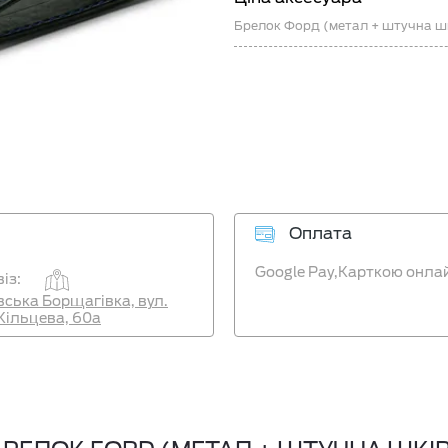
Брелок Форд (метал + штучна ш
Оплата
Google Pay,
Карткою онла
із:
ївська Борщагівка, вул.
Кільцева, 60а