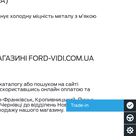
А)
нує холодну міцність металу з м’якою
ГАЗИНІ FORD-VIDI.COM.UA
каталогу або пошуком на сайті
з скориставшись онлайн оплатою та
но-Франківськ, Кропивницький, Луцьк,
, Чернівці до відділень Нової Пошти та
Trade-in
родажу нашого магазину.