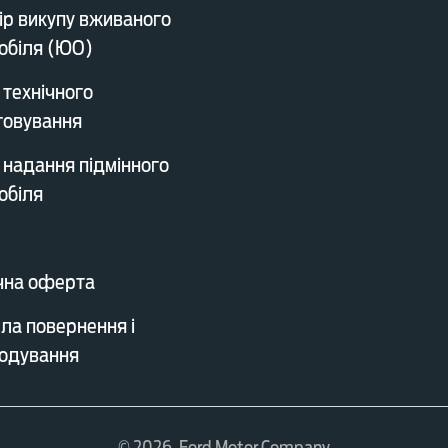
ір викупу вживаного
обіля (ЮО)
 технічного
говування
 надання підмінного
обіля
чна оферта
ла повернення і
одування
© 2026, Ford Motor Company