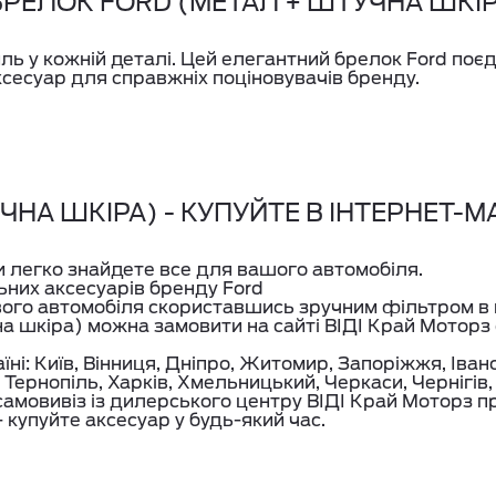
БРЕЛОК FORD (МЕТАЛ + ШТУЧНА ШКІР
ль у кожній деталі. Цей елегантний брелок Ford поєд
сесуар для справжніх поціновувачів бренду.
НА ШКІРА) - КУПУЙТЕ В ІНТЕРНЕТ-МА
ви легко знайдете все для вашого автомобіля.
ьних аксесуарів бренду Ford
вого автомобіля скориставшись зручним фільтром в 
а шкіра) можна замовити на сайті ВІДІ Край Мотор
їні: Київ, Вінниця, Дніпро, Житомир, Запоріжжя, Іва
 Тернопіль, Харків, Хмельницький, Черкаси, Чернігів
амовивіз із дилерського центру ВІДІ Край Моторз п
купуйте аксесуар у будь-який час.