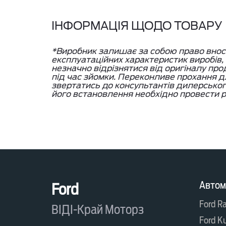
ІНФОРМАЦІЯ ЩОДО ТОВАРУ
*Виробник залишає за собою право вносит
експлуатаційних характеристик виробів
незначно відрізнятися від оригіналу про
під час зйомки. Переконливе прохання дл
звертатись до консультантів дилерсько
його встановлення необхідно провести р
Автом
Ford
Ford R
ВІДІ-Край Моторз
Ford K