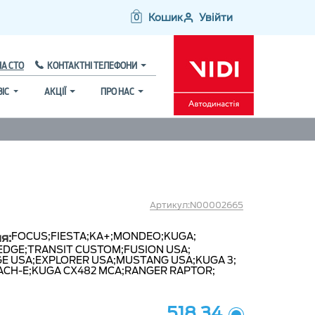
Кошик
Увійти
0
НА СТО
КОНТАКТНІ ТЕЛЕФОНИ
ВІС
АКЦІЇ
ПРО НАС
Артикул:N00002665
FOCUS;
FIESTA;
KA+;
MONDEO;
KUGA;
я:
EDGE;
TRANSIT CUSTOM;
FUSION USA;
E USA;
EXPLORER USA;
MUSTANG USA;
KUGA 3;
CH-E;
KUGA CX482 MCA;
RANGER RAPTOR;
518.34