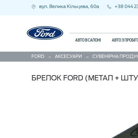
вул. Велика Кільцева, 60а
+38 044 2
АВТО В САЛОНІ
АВТО З ПРОБІ
→
→
FORD
АКСЕСУАРИ
СУВЕНІРНА ПРОДУ
БРЕЛОК FORD (МЕТАЛ + ШТУ