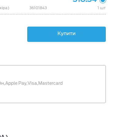
кіра)
36101843
1 шт
Купити
йн,
Apple Pay,
Visa,
Mastercard