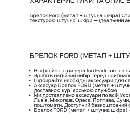
ХАРАКТЕРИСТИКИ ТА ОПИС 
Брелок Ford (метал + штучна шкіра) Сти
текстурою штучної шкіри — ідеальний ак
БРЕЛОК FORD (МЕТАЛ + ШТУЧ
В офіційного дилера ford-vidi.com.ua 
Зробіть надійний вибір серед оригінал
Підбирайте необхідні аксесуари для с
Аксесуар Брелок FORD (метал + штучн
доставкою кур`єрською службою
Ми доставляємо аксесуари по всій Укра
Львів, Миколаїв, Одеса, Полтава, Суми,
поштомати. Доступний безкоштовний с
Брелок FORD (метал + штучна шкіра) - 