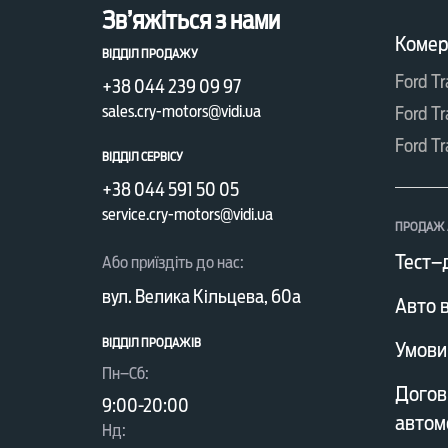
Зв’яжіться з нами
Комерц
ВІДДІЛ ПРОДАЖУ
Ford Tr
+38 044 239 09 97
sales.cry-motors@vidi.ua
Ford Tr
Ford Tr
ВІДДІЛ СЕРВІСУ
+38 044 591 50 05
service.cry-motors@vidi.ua
ПРОДАЖ 
Тест–
Або приїздіть до нас:
вул. Велика Кільцева, 60а
Авто в
ВІДДІЛ ПРОДАЖІВ
Умови
Пн–Сб:
Догов
9:00-20:00
автом
Нд: