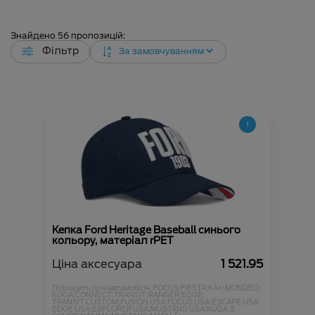
Знайдено
56
пропозицій:
Фільтр
Кепка Ford Heritage Baseball синього
кольору, матеріал rPET
Ціна аксесуара
1 521.95
Підходить для автомобіля :
FOCUS;
FIESTA;
KA+;
MONDEO;
KUGA;
CONNECT;
TRANSIT;
RANGER;
EDGE;
TRANSIT CUSTOM;
FUSION USA;
FOCUS USA;
ESCAPE USA;
EDGE USA;
EXPLORER USA;
MUSTANG USA;
KUGA 3;