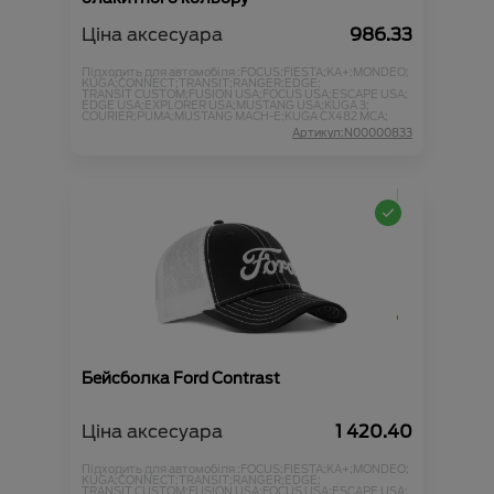
Ціна аксесуара
986.33
Підходить для автомобіля :
FOCUS;
FIESTA;
KA+;
MONDEO;
KUGA;
CONNECT;
TRANSIT;
RANGER;
EDGE;
TRANSIT CUSTOM;
FUSION USA;
FOCUS USA;
ESCAPE USA;
EDGE USA;
EXPLORER USA;
MUSTANG USA;
KUGA 3;
COURIER;
PUMA;
MUSTANG MACH-E;
KUGA CX482 MCA;
Артикул:N00000833
Бейсболка Ford Contrast
Ціна аксесуара
1 420.40
Підходить для автомобіля :
FOCUS;
FIESTA;
KA+;
MONDEO;
KUGA;
CONNECT;
TRANSIT;
RANGER;
EDGE;
TRANSIT CUSTOM;
FUSION USA;
FOCUS USA;
ESCAPE USA;