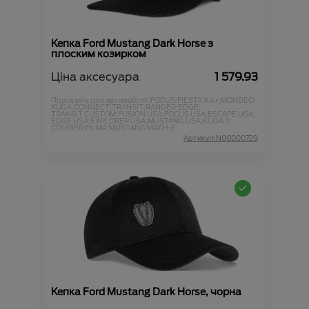
Кепка Ford Mustang Dark Horse з
плоским козирком
Ціна аксесуара
1 579.93
Підходить для автомобіля :
FOCUS;
FIESTA;
KA+;
MONDEO;
KUGA;
CONNECT;
TRANSIT;
RANGER;
EDGE;
TRANSIT CUSTOM;
FUSION USA;
FOCUS USA;
ESCAPE USA;
EDGE USA;
EXPLORER USA;
MUSTANG USA;
KUGA 3;
COURIER;
PUMA;
MUSTANG MACH-E;
Артикул:N00000729
Кепка Ford Mustang Dark Horse, чорна