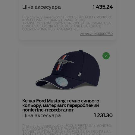
Ціна аксесуара
1 435.24
Підходить для автомобіля :
FOCUS;
FIESTA;
KA+;
MONDEO;
KUGA;
CONNECT;
TRANSIT;
RANGER;
EDGE;
TRANSIT CUSTOM;
FUSION USA;
FOCUS USA;
ESCAPE USA;
EDGE USA;
EXPLORER USA;
MUSTANG USA;
KUGA 3;
COURIER;
PUMA;
MUSTANG MACH-E;
Артикул:N00000730
Кепка Ford Mustang темно синього
кольору, материал: перероблений
поліетілентерефталат
Ціна аксесуара
1 231.30
Підходить для автомобіля :
FOCUS;
FIESTA;
KA+;
MONDEO;
KUGA;
CONNECT;
TRANSIT;
RANGER;
EDGE;
TRANSIT CUSTOM;
FUSION USA;
FOCUS USA;
ESCAPE USA;
EDGE USA;
EXPLORER USA;
MUSTANG USA;
KUGA 3;