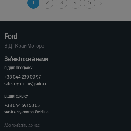
1
2
3
4
5
Ford
ВІДІ-Край Моторз
Зв’яжіться з нами
ВІДДІЛ ПРОДАЖУ
+38 044 239 09 97
sales.cry-motors@vidi.ua
ВІДДІЛ СЕРВІСУ
+38 044 591 50 05
service.cry-motors@vidi.ua
Або приїздіть до нас: