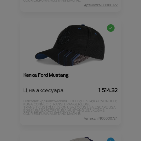
COURIER;
PUMA;
MUSTANG MACH-E;
Артикул:N00000722
Кепка Ford Mustang
Ціна аксесуара
1 514.32
Підходить для автомобіля :
FOCUS;
FIESTA;
KA+;
MONDEO;
KUGA;
CONNECT;
TRANSIT;
RANGER;
EDGE;
TRANSIT CUSTOM;
FUSION USA;
FOCUS USA;
ESCAPE USA;
EDGE USA;
EXPLORER USA;
MUSTANG USA;
KUGA 3;
COURIER;
PUMA;
MUSTANG MACH-E;
Артикул:N00000724