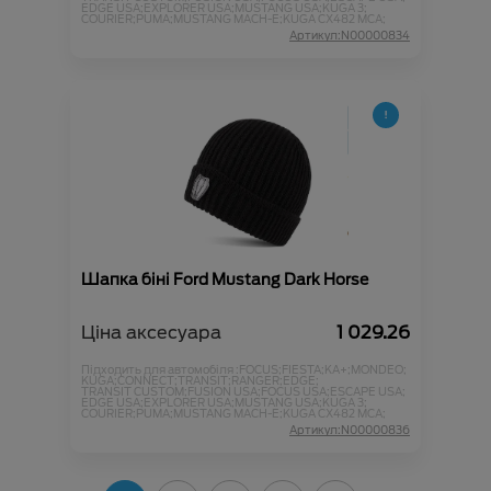
EDGE USA;
EXPLORER USA;
MUSTANG USA;
KUGA 3;
COURIER;
PUMA;
MUSTANG MACH-E;
KUGA CX482 MCA;
Артикул:N00000834
Шапка біні Ford Mustang Dark Horse
Ціна аксесуара
1 029.26
Підходить для автомобіля :
FOCUS;
FIESTA;
KA+;
MONDEO;
KUGA;
CONNECT;
TRANSIT;
RANGER;
EDGE;
TRANSIT CUSTOM;
FUSION USA;
FOCUS USA;
ESCAPE USA;
EDGE USA;
EXPLORER USA;
MUSTANG USA;
KUGA 3;
COURIER;
PUMA;
MUSTANG MACH-E;
KUGA CX482 MCA;
Артикул:N00000836