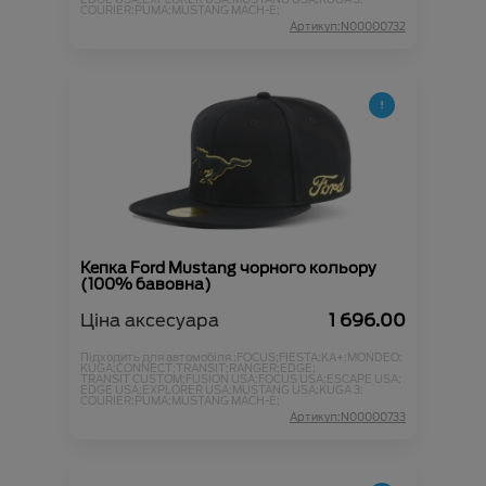
COURIER;
PUMA;
MUSTANG MACH-E;
Артикул:N00000732
Кепка Ford Mustang чорного кольору
(100% бавовна)
Ціна аксесуара
1 696.00
Підходить для автомобіля :
FOCUS;
FIESTA;
KA+;
MONDEO;
KUGA;
CONNECT;
TRANSIT;
RANGER;
EDGE;
TRANSIT CUSTOM;
FUSION USA;
FOCUS USA;
ESCAPE USA;
EDGE USA;
EXPLORER USA;
MUSTANG USA;
KUGA 3;
COURIER;
PUMA;
MUSTANG MACH-E;
Артикул:N00000733