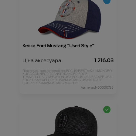
Кепка Ford Mustang "Used Style"
Ціна аксесуара
1 216.03
Підходить для автомобіля :
FOCUS;
FIESTA;
KA+;
MONDEO;
KUGA;
CONNECT;
TRANSIT;
RANGER;
EDGE;
TRANSIT CUSTOM;
FUSION USA;
FOCUS USA;
ESCAPE USA;
EDGE USA;
EXPLORER USA;
MUSTANG USA;
KUGA 3;
COURIER;
PUMA;
MUSTANG MACH-E;
Артикул:N00000728