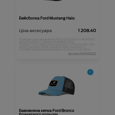
Бейсболка Ford Mustang Halo
Ціна аксесуара
1 208.40
Підходить для автомобіля :
FOCUS;
FIESTA;
KA+;
MONDEO;
KUGA;
CONNECT;
TRANSIT;
RANGER;
EDGE;
TRANSIT CUSTOM;
FUSION USA;
FOCUS USA;
ESCAPE USA;
EDGE USA;
EXPLORER USA;
MUSTANG USA;
KUGA 3;
COURIER;
PUMA;
MUSTANG MACH-E;
KUGA CX482 MCA;
Артикул:N00000832
Бавовняна кепка Ford Bronco
блакитного кольору