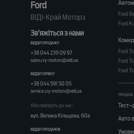
Автом
Ford
Ford R
ВІДІ-Край Моторз
Ford K
Зв’яжіться з нами
Комерц
ВІДДІЛ ПРОДАЖУ
Ford Tr
+38 044 239 09 97
sales.cry-motors@vidi.ua
Ford Tr
Ford Tr
ВІДДІЛ СЕРВІСУ
+38 044 591 50 05
service.cry-motors@vidi.ua
ПРОДАЖ 
Тест–
Або приїздіть до нас:
вул. Велика Кільцева, 60а
Авто в
ВІДДІЛ ПРОДАЖІВ
Умови