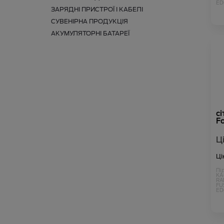
ED
KU
ЗАРЯДНІ ПРИСТРОЇ І КАБЕЛІ
СУВЕНІРНА ПРОДУКЦІЯ
АКУМУЛЯТОРНІ БАТАРЕЇ
сі
Fo
Ц
Ці
Пі
KA
RA
FU
ED
KU
KU