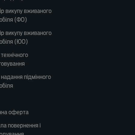
ір викупу вживаного
обіля (ФО)
ір викупу вживаного
обіля (ЮО)
 технічного
говування
 надання підмінного
обіля
чна оферта
ла повернення і
одування