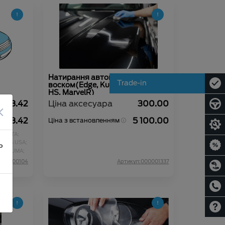
Натирання автомобіля твердим
Trade-in
воском(Edge, Kuga, Mondeo, ZS.
HS, MarvelR)
 628.42
Ціна аксесуара
300.00
×
 708.42
5 100.00
Ціна з встановленням
FIESTA;
OCUS USA;
ь
ER;
PUMA;
N00000104
Артикул:000001337