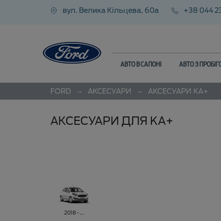
вул. Велика Кільцева, 60а
+38 044 2
АВТО В САЛОНІ
АВТО З ПРОБІ
→
→
FORD
АКСЕСУАРИ
АКСЕСУАРИ
KA+
АКСЕСУАРИ ДЛЯ KA+
2018 - ...