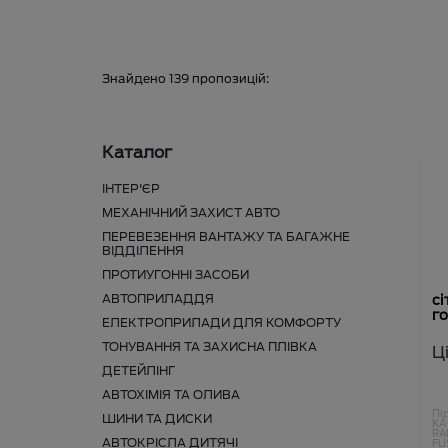
Знайдено
139
пропозицій:
Каталог
ІНТЕР'ЄР
МЕХАНІЧНИЙ ЗАХИСТ АВТО
ПЕРЕВЕЗЕННЯ ВАНТАЖУ ТА БАГАЖНЕ
ВІДДІЛЕННЯ
ПРОТИУГОННІ ЗАСОБИ
АВТОПРИЛАДДЯ
сі
г
ЕЛЕКТРОПРИЛАДИ ДЛЯ КОМФОРТУ
ТОНУВАННЯ ТА ЗАХИСНА ПЛІВКА
Ц
ДЕТЕЙЛІНГ
АВТОХІМІЯ ТА ОЛИВА
Пі
ШИНИ ТА ДИСКИ
KA
RA
АВТОКРІСЛА ДИТЯЧІ
FU