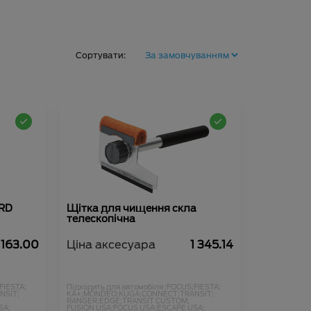
Сортувати:
ORD
Щітка для чищення скла
телескопічна
асник)
 163.00
Ціна аксесуара
1 345.14
FIESTA;
Підходить для автомобіля :
FOCUS;
FIESTA;
NSIT;
KA+;
MONDEO;
KUGA;
CONNECT;
TRANSIT;
RANGER;
EDGE;
TRANSIT CUSTOM;
SA;
FUSION USA;
FOCUS USA;
ESCAPE USA;