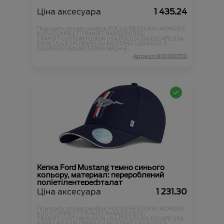
Ціна аксесуара
1 435.24
Підходить для автомобіля :
FOCUS;
FIESTA;
KA+;
MONDEO;
KUGA;
CONNECT;
TRANSIT;
RANGER;
EDGE;
TRANSIT CUSTOM;
FUSION USA;
FOCUS USA;
ESCAPE USA;
EDGE USA;
EXPLORER USA;
MUSTANG USA;
KUGA 3;
COURIER;
PUMA;
MUSTANG MACH-E;
Артикул:N00000730
Кепка Ford Mustang темно синього
кольору, материал: перероблений
поліетілентерефталат
Ціна аксесуара
1 231.30
Підходить для автомобіля :
FOCUS;
FIESTA;
KA+;
MONDEO;
KUGA;
CONNECT;
TRANSIT;
RANGER;
EDGE;
TRANSIT CUSTOM;
FUSION USA;
FOCUS USA;
ESCAPE USA;
EDGE USA;
EXPLORER USA;
MUSTANG USA;
KUGA 3;