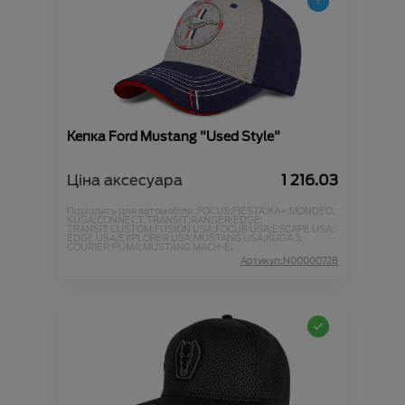
Кепка Ford Mustang "Used Style"
Ціна аксесуара
1 216.03
Підходить для автомобіля :
FOCUS;
FIESTA;
KA+;
MONDEO;
KUGA;
CONNECT;
TRANSIT;
RANGER;
EDGE;
TRANSIT CUSTOM;
FUSION USA;
FOCUS USA;
ESCAPE USA;
EDGE USA;
EXPLORER USA;
MUSTANG USA;
KUGA 3;
COURIER;
PUMA;
MUSTANG MACH-E;
Артикул:N00000728