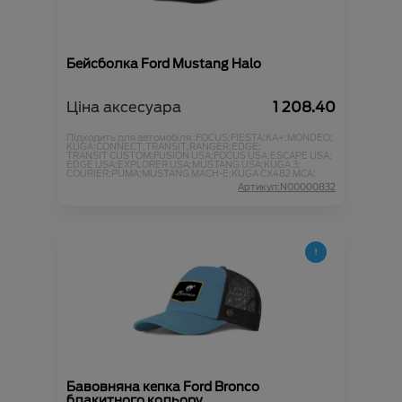
Бейсболка Ford Mustang Halo
Ціна аксесуара
1 208.40
Підходить для автомобіля :
FOCUS;
FIESTA;
KA+;
MONDEO;
KUGA;
CONNECT;
TRANSIT;
RANGER;
EDGE;
TRANSIT CUSTOM;
FUSION USA;
FOCUS USA;
ESCAPE USA;
EDGE USA;
EXPLORER USA;
MUSTANG USA;
KUGA 3;
COURIER;
PUMA;
MUSTANG MACH-E;
KUGA CX482 MCA;
Артикул:N00000832
Бавовняна кепка Ford Bronco
блакитного кольору