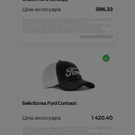
Ціна аксесуара
986.33
Підходить для автомобіля :
FOCUS;
FIESTA;
KA+;
MONDEO;
KUGA;
CONNECT;
TRANSIT;
RANGER;
EDGE;
TRANSIT CUSTOM;
FUSION USA;
FOCUS USA;
ESCAPE USA;
EDGE USA;
EXPLORER USA;
MUSTANG USA;
KUGA 3;
COURIER;
PUMA;
MUSTANG MACH-E;
KUGA CX482 MCA;
Артикул:N00000833
Бейсболка Ford Contrast
Ціна аксесуара
1 420.40
Підходить для автомобіля :
FOCUS;
FIESTA;
KA+;
MONDEO;
KUGA;
CONNECT;
TRANSIT;
RANGER;
EDGE;
TRANSIT CUSTOM;
FUSION USA;
FOCUS USA;
ESCAPE USA;