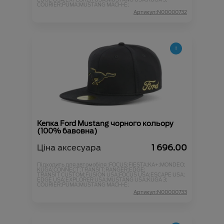
COURIER;
PUMA;
MUSTANG MACH-E;
Артикул:N00000732
Кепка Ford Mustang чорного кольору
(100% бавовна)
Ціна аксесуара
1 696.00
Підходить для автомобіля :
FOCUS;
FIESTA;
KA+;
MONDEO;
KUGA;
CONNECT;
TRANSIT;
RANGER;
EDGE;
TRANSIT CUSTOM;
FUSION USA;
FOCUS USA;
ESCAPE USA;
EDGE USA;
EXPLORER USA;
MUSTANG USA;
KUGA 3;
COURIER;
PUMA;
MUSTANG MACH-E;
Артикул:N00000733