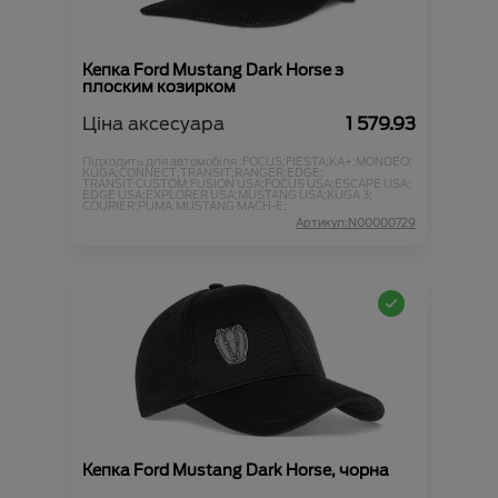
Кепка Ford Mustang Dark Horse з
плоским козирком
Ціна аксесуара
1 579.93
Підходить для автомобіля :
FOCUS;
FIESTA;
KA+;
MONDEO;
KUGA;
CONNECT;
TRANSIT;
RANGER;
EDGE;
TRANSIT CUSTOM;
FUSION USA;
FOCUS USA;
ESCAPE USA;
EDGE USA;
EXPLORER USA;
MUSTANG USA;
KUGA 3;
COURIER;
PUMA;
MUSTANG MACH-E;
Артикул:N00000729
Кепка Ford Mustang Dark Horse, чорна