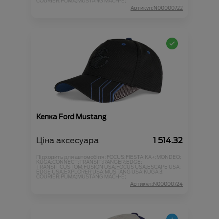
COURIER;
PUMA;
MUSTANG MACH-E;
Артикул:N00000722
Кепка Ford Mustang
Ціна аксесуара
1 514.32
Підходить для автомобіля :
FOCUS;
FIESTA;
KA+;
MONDEO;
KUGA;
CONNECT;
TRANSIT;
RANGER;
EDGE;
TRANSIT CUSTOM;
FUSION USA;
FOCUS USA;
ESCAPE USA;
EDGE USA;
EXPLORER USA;
MUSTANG USA;
KUGA 3;
COURIER;
PUMA;
MUSTANG MACH-E;
Артикул:N00000724