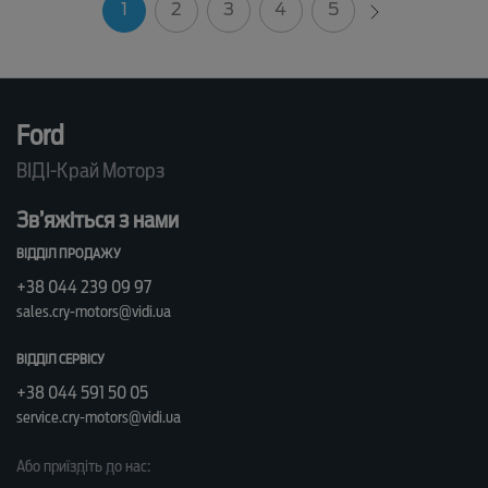
1
2
3
4
5
Ford
ВІДІ-Край Моторз
Зв’яжіться з нами
ВІДДІЛ ПРОДАЖУ
+38 044 239 09 97
sales.cry-motors@vidi.ua
ВІДДІЛ СЕРВІСУ
+38 044 591 50 05
service.cry-motors@vidi.ua
Або приїздіть до нас: