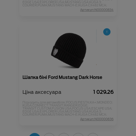
EDGE USA;
EXPLORER USA;
MUSTANG USA;
KUGA 3;
COURIER;
PUMA;
MUSTANG MACH-E;
KUGA CX482 MCA;
Артикул:N00000834
Шапка біні Ford Mustang Dark Horse
Ціна аксесуара
1 029.26
Підходить для автомобіля :
FOCUS;
FIESTA;
KA+;
MONDEO;
KUGA;
CONNECT;
TRANSIT;
RANGER;
EDGE;
TRANSIT CUSTOM;
FUSION USA;
FOCUS USA;
ESCAPE USA;
EDGE USA;
EXPLORER USA;
MUSTANG USA;
KUGA 3;
COURIER;
PUMA;
MUSTANG MACH-E;
KUGA CX482 MCA;
Артикул:N00000836