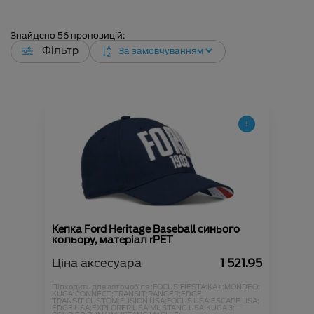
Знайдено
56
пропозицій:
Фільтр
Кепка Ford Heritage Baseball синього
кольору, матеріал rPET
Ціна аксесуара
1 521.95
Підходить для автомобіля :
FOCUS;
FIESTA;
KA+;
MONDEO;
KUGA;
CONNECT;
TRANSIT;
RANGER;
EDGE;
TRANSIT CUSTOM;
FUSION USA;
FOCUS USA;
ESCAPE USA;
EDGE USA;
EXPLORER USA;
MUSTANG USA;
KUGA 3;