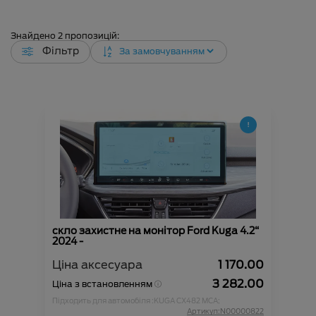
Знайдено
2
пропозицій:
Фільтр
скло захистне на монітор Ford Kuga 4.2“
2024 -
Ціна аксесуара
1 170.00
3 282.00
Ціна з встановленням
Підходить для автомобіля :
KUGA CX482 MCA;
Артикул:N00000822