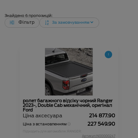
Знайдено
6
пропозицій:
Фільтр
ролет багажного відсіку чорний Ranger
2023-, Double Cab механічний, оригінал
Ford
Ціна аксесуара
214 877.90
227 549.90
Ціна з встановленням
Підходить для автомобіля :
RANGER;
Артикул:N00000247