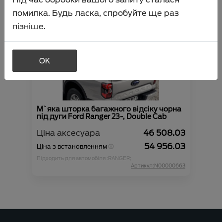
помилка. Будь ласка, спробуйте ще раз
пізніше.
OK
М`яка шторка багажного відсіку чорна
під дуги Ford Ranger 23-, Double Cab
Ціна аксесуара
46 508.03
54 956.03
Ціна з встановленням
Підходить для автомобіля :
RANGER;
Артикул:N00000663