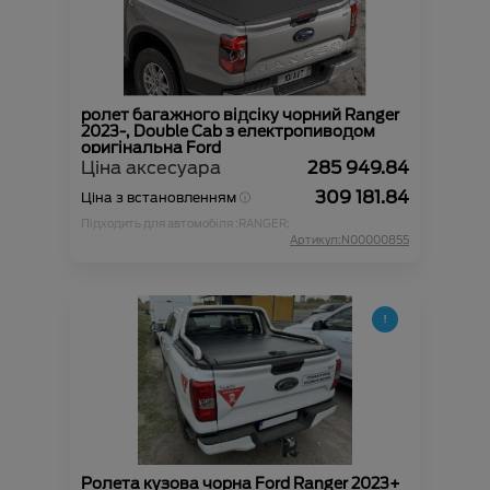
ролет багажного відсіку чорний Ranger
2023-, Double Cab з електропиводом
оригінальна Ford
Ціна аксесуара
285 949.84
309 181.84
Ціна з встановленням
Підходить для автомобіля :
RANGER;
Артикул:N00000855
Ролета кузова чорна Ford Ranger 2023+