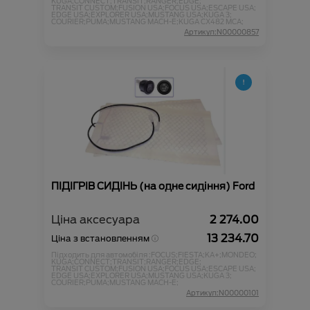
KUGA;
CONNECT;
TRANSIT;
RANGER;
EDGE;
TRANSIT CUSTOM;
FUSION USA;
FOCUS USA;
ESCAPE USA;
EDGE USA;
EXPLORER USA;
MUSTANG USA;
KUGA 3;
COURIER;
PUMA;
MUSTANG MACH-E;
KUGA CX482 MCA;
Артикул:N00000857
ПІДІГРІВ СИДІНЬ (на одне сидіння) Ford
Ціна аксесуара
2 274.00
13 234.70
Ціна з встановленням
Підходить для автомобіля :
FOCUS;
FIESTA;
KA+;
MONDEO;
KUGA;
CONNECT;
TRANSIT;
RANGER;
EDGE;
TRANSIT CUSTOM;
FUSION USA;
FOCUS USA;
ESCAPE USA;
EDGE USA;
EXPLORER USA;
MUSTANG USA;
KUGA 3;
COURIER;
PUMA;
MUSTANG MACH-E;
Артикул:N00000101