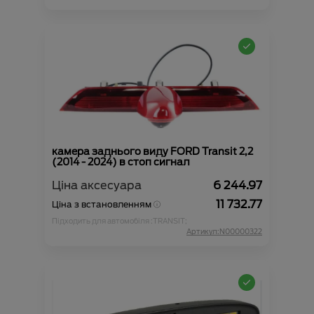
камера заднього виду FORD Transit 2,2
(2014 - 2024) в стоп сигнал
Ціна аксесуара
6 244.97
11 732.77
Ціна з встановленням
Підходить для автомобіля :
TRANSIT;
Артикул:N00000322