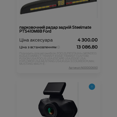
парковочний радар задній Steelmate
PTS410M8B Ford
Ціна аксесуара
4 300.00
13 086.80
Ціна з встановленням
Підходить для автомобіля :
FOCUS;
FIESTA;
KA+;
MONDEO;
KUGA;
CONNECT;
TRANSIT;
EDGE;
TRANSIT CUSTOM;
FUSION USA;
FOCUS USA;
ESCAPE USA;
EDGE USA;
EXPLORER USA;
MUSTANG USA;
KUGA 3;
COURIER;
PUMA;
MUSTANG MACH-E;
Артикул:N00000690