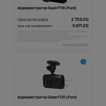
відеореєстратор Gazer F118 (Ford)
Ціна аксесуара
2 703.00
5 871.00
Ціна з встановленням
Підходить для автомобіля :
FOCUS;
FIESTA;
KA+;
MONDEO;
KUGA;
CONNECT;
TRANSIT;
RANGER;
EDGE;
TRANSIT CUSTOM;
FUSION USA;
FOCUS USA;
ESCAPE USA;
EDGE USA;
EXPLORER USA;
MUSTANG USA;
KUGA 3;
COURIER;
PUMA;
MUSTANG MACH-E;
Артикул:N00000204
відеореєстратор Gazer F125 (Ford)