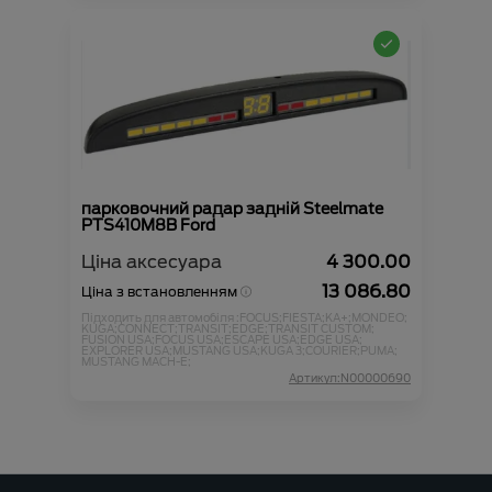
парковочний радар задній Steelmate
PTS410M8B Ford
Ціна аксесуара
4 300.00
13 086.80
Ціна з встановленням
Підходить для автомобіля :
FOCUS;
FIESTA;
KA+;
MONDEO;
KUGA;
CONNECT;
TRANSIT;
EDGE;
TRANSIT CUSTOM;
FUSION USA;
FOCUS USA;
ESCAPE USA;
EDGE USA;
EXPLORER USA;
MUSTANG USA;
KUGA 3;
COURIER;
PUMA;
MUSTANG MACH-E;
Артикул:N00000690