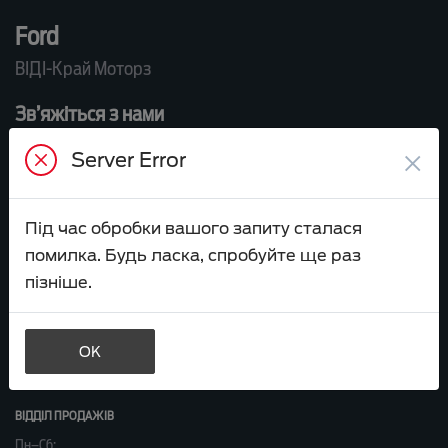
Ford
ВІДІ-Край Моторз
Зв’яжіться з нами
ВІДДІЛ ПРОДАЖУ
×
Server Error
+38 044 239 09 97
sales.cry-motors@vidi.ua
Під час обробки вашого запиту сталася
ВІДДІЛ СЕРВІСУ
помилка. Будь ласка, спробуйте ще раз
+38 044 591 50 05
пізніше.
service.cry-motors@vidi.ua
Або приїздіть до нас:
OK
вул. Велика Кільцева, 60а
ВІДДІЛ ПРОДАЖІВ
Пн–Сб: