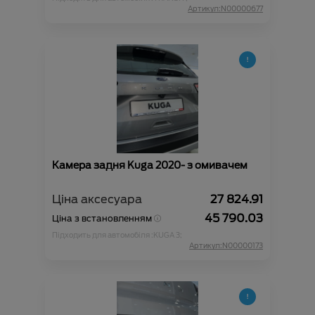
Артикул:N00000677
Камера задня Kuga 2020- з омивачем
Ціна аксесуара
27 824.91
45 790.03
Ціна з встановленням
Підходить для автомобіля :
KUGA 3;
Артикул:N00000173