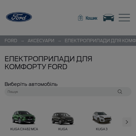
Toggle navigation
Toggle
Кошик
0
→
→
FORD
АКСЕСУАРИ
ЕЛЕКТРОПРИЛАДИ ДЛЯ КОМ
ЕЛЕКТРОПРИЛАДИ ДЛЯ
КОМФОРТУ FORD
Виберіть автомобіль
KUGA CX482 MCA
KUGA
KUGA 3