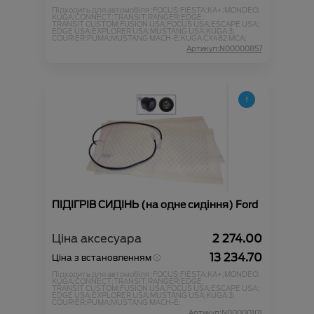
Підходить для автомобіля :
FOCUS;
FIESTA;
KA+;
MONDEO;
KUGA;
CONNECT;
TRANSIT;
RANGER;
EDGE;
TRANSIT CUSTOM;
FUSION USA;
FOCUS USA;
ESCAPE USA;
EDGE USA;
EXPLORER USA;
MUSTANG USA;
KUGA 3;
COURIER;
PUMA;
MUSTANG MACH-E;
KUGA CX482 MCA;
Артикул:N00000857
ПІДІГРІВ СИДІНЬ (на одне сидіння) Ford
Ціна аксесуара
2 274.00
13 234.70
Ціна з встановленням
Підходить для автомобіля :
FOCUS;
FIESTA;
KA+;
MONDEO;
KUGA;
CONNECT;
TRANSIT;
RANGER;
EDGE;
TRANSIT CUSTOM;
FUSION USA;
FOCUS USA;
ESCAPE USA;
EDGE USA;
EXPLORER USA;
MUSTANG USA;
KUGA 3;
COURIER;
PUMA;
MUSTANG MACH-E;
Артикул:N00000101