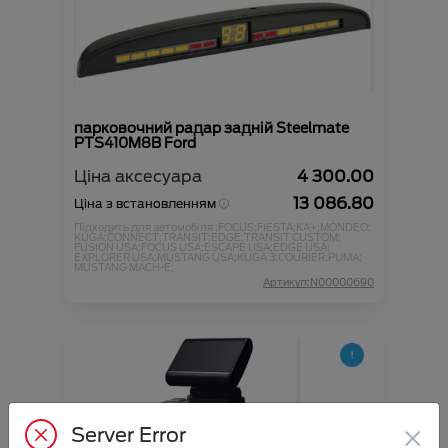
парковочний радар задній Steelmate
PTS410M8B Ford
Ціна аксесуара
4 300.00
13 086.80
Ціна з встановленням
Підходить для автомобіля :
FOCUS;
FIESTA;
KA+;
MONDEO;
KUGA;
CONNECT;
TRANSIT;
EDGE;
TRANSIT CUSTOM;
FUSION USA;
FOCUS USA;
ESCAPE USA;
EDGE USA;
EXPLORER USA;
MUSTANG USA;
KUGA 3;
COURIER;
PUMA;
MUSTANG MACH-E;
Артикул:N00000690
×
Server Error