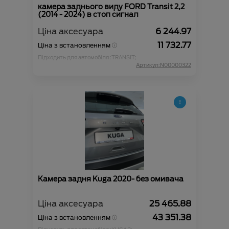
камера заднього виду FORD Transit 2,2
(2014 - 2024) в стоп сигнал
Ціна аксесуара
6 244.97
11 732.77
Ціна з встановленням
Підходить для автомобіля :
TRANSIT;
Артикул:N00000322
Камера задня Kuga 2020- без омивача
Ціна аксесуара
25 465.88
43 351.38
Ціна з встановленням