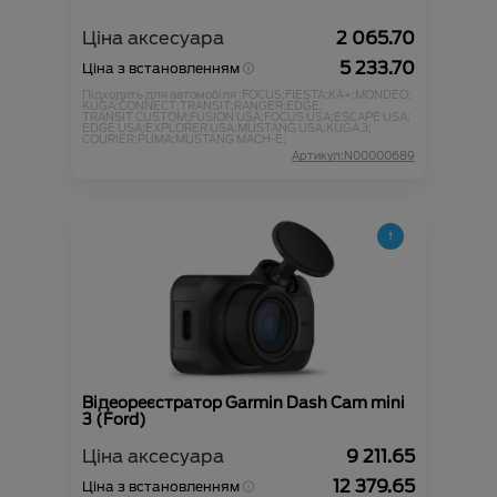
Ціна аксесуара
2 065.70
5 233.70
Ціна з встановленням
Підходить для автомобіля :
FOCUS;
FIESTA;
KA+;
MONDEO;
KUGA;
CONNECT;
TRANSIT;
RANGER;
EDGE;
TRANSIT CUSTOM;
FUSION USA;
FOCUS USA;
ESCAPE USA;
EDGE USA;
EXPLORER USA;
MUSTANG USA;
KUGA 3;
COURIER;
PUMA;
MUSTANG MACH-E;
Артикул:N00000689
Відеореєстратор Garmin Dash Cam mini
3 (Ford)
Ціна аксесуара
9 211.65
12 379.65
Ціна з встановленням